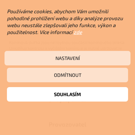
Používáme cookies, abychom Vám umožnili
Popis
pohodlné prohlížení webu a díky analýze provozu
webu neustále zlepšovali jeho funkce, výkon a
Detailní popis produktu
použitelnost. Více informací
zde
Komínová dvířka jsou nezbytnou součástí komínového tělesa.
Umožňují kontrolu a vyčištění komínu a je nutné udržovat je
přístupná a dokonale těsná.
NASTAVENÍ
Z
ODMÍTNOUT
á
p
a
SOUHLASÍM
t
í
Provozovatel