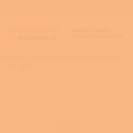
Přejít
na
CZK
NÁKUP
obsah
KOŠÍK
Komínová dvířka vybírací 140x140
mm, bílá
HSF17-033