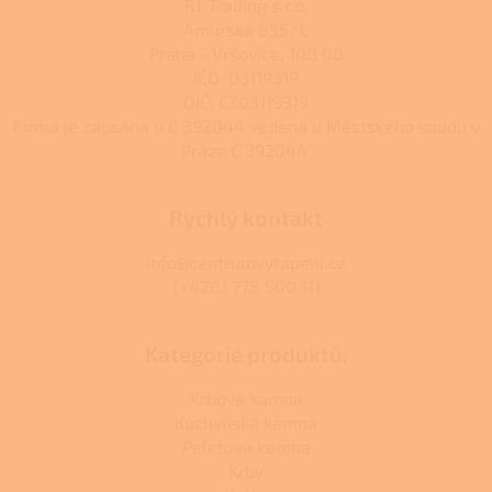
RJ-Trading s.r.o.
Amurská 855/1,
Praha - Vršovice, 100 00
IČO: 03119319
DIČ: CZ03119319
Firma je zapsána u C 392044 vedená u Městského soudu v
Praze C 392044.
Rychlý kontakt
info@centrumvytapeni.cz
(+420) 778 500 111
Kategorie produktů:
Krbová kamna
Kuchyňská kamna
Peletová kamna
Krby