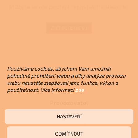
Můžete se ale podívat na ostatní kategorie.
ZPĚT DO OBCHODU
Z
á
p
a
Používáme cookies, abychom Vám umožnili
t
pohodlné prohlížení webu a díky analýze provozu
í
webu neustále zlepšovali jeho funkce, výkon a
použitelnost. Více informací
zde
Provozovatel
RJ-Trading s.r.o.
NASTAVENÍ
Amurská 855/1,
Praha - Vršovice, 100 00
ODMÍTNOUT
IČO: 03119319