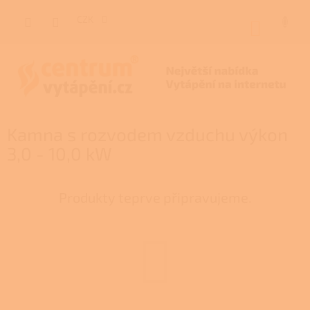
Přejít
na
CZK
NÁKUP
obsah
KOŠÍK
Kamna s rozvodem vzduchu výkon
3,0 - 10,0 kW
Produkty teprve připravujeme.