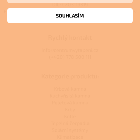
DIČ: CZ03119319
Firma je zapsána u C 392044 vedená u Městského soudu v
SOUHLASÍM
Praze C 392044.
Rychlý kontakt
info@centrumvytapeni.cz
(+420) 778 500 111
Kategorie produktů:
Krbová kamna
Kuchyňská kamna
Peletová kamna
Krby
Kotle
Tepelná čerpadla
Solární systémy
Klimatizace