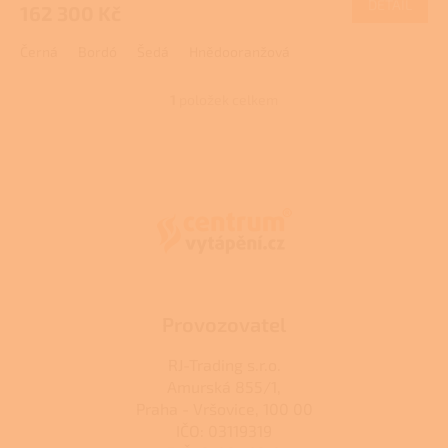
DETAIL
162 300 Kč
A
Černá
Bordó
Šedá
Hnědooranžová
1
položek celkem
O
v
l
Z
á
á
d
p
a
a
c
t
í
í
p
r
v
k
Provozovatel
y
v
RJ-Trading s.r.o.
ý
Amurská 855/1,
p
Praha - Vršovice, 100 00
i
s
IČO: 03119319