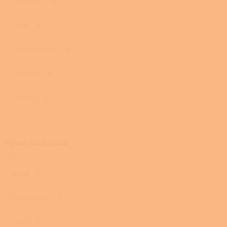
ROMOTOP
0
SCAN
0
THERMOROSSI
0
THORMA
0
VERNER
0
Vývod kouřovodu
Horní
1
Horní/zadní
0
Zadní
0