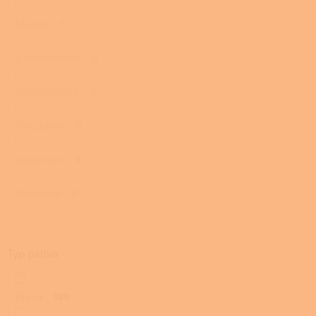
Mastek
0
S ventilátorem
0
Horkovzdušná
0
Stáložárná
0
Zplynovací
0
Prosklená
0
Typ paliva
Dřevo
189