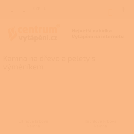
Přejít
na
CZK
NÁKUP
obsah
KOŠÍK
Kamna na dřevo a pelety s
výměníkem
Litinová krbová
Kachlová krbová
kamna
kamna