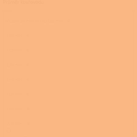
Průměr kouřovodu
Pelety 80 mm, Dřevo 120 mm
0
120 mm
0
125 mm
0
130 mm
0
150 mm
0
160 mm
0
180 mm
0
200 mm
0