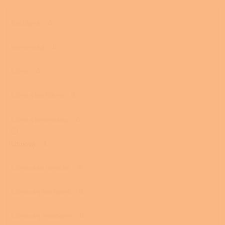
Kachlová
0
Keramická
0
Litina
0
Litina s kachlemi
0
Litina s keramikou
0
Litinová
1
Litinová keramická
0
Litinová s kachlemi
0
Litinová s mastkem
0