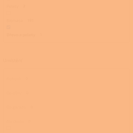
Pelety
2
Biomasa
191
Dřevo a pelety
1
Umístění
Rohová
0
Do dílny
0
Do garáže
0
Na chatu
0