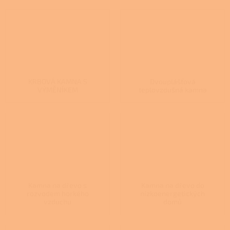
KRBOVÁ KAMNA S
Dvouplášťová
VÝMĚNÍKEM
teplovzdušná kamna
Kamna na dřevo s
Kamna na dřevo do
rozvodem horkého
nízkoenergetických
vzduchu
domů