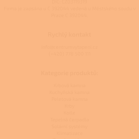
u
DIČ: CZ03119319
Firma je zapsána u C 392044 vedená u Městského soudu v
Praze C 392044.
Rychlý kontakt
info@centrumvytapeni.cz
(+420) 778 500 111
Kategorie produktů:
Krbová kamna
Kuchyňská kamna
Peletová kamna
Krby
Kotle
Tepelná čerpadla
Solární systémy
Klimatizace