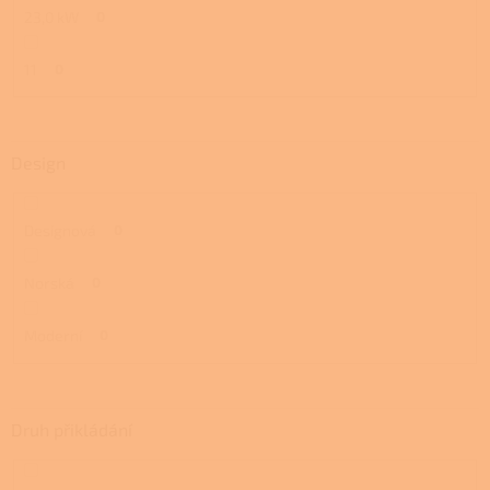
23,0 kW
0
11
0
Design
Designová
0
Norská
0
Moderní
0
Druh přikládání