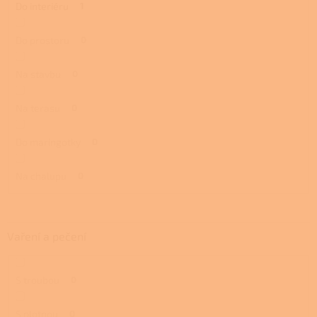
Do interiéru
1
Do prostoru
0
Na stavbu
0
Na terasu
0
Do maringotky
0
Na chalupu
0
Vaření a pečení
S troubou
0
S plotnou
0