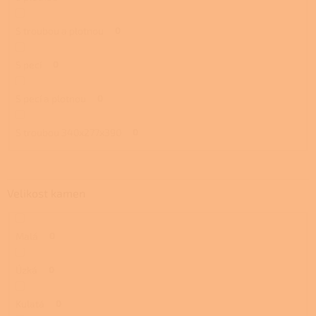
S troubou a plotnou
0
S pecí
0
S pecí a plotnou
0
S troubou 340x277x390
0
Velikost kamen
Malá
0
Úzká
0
Kulatá
0