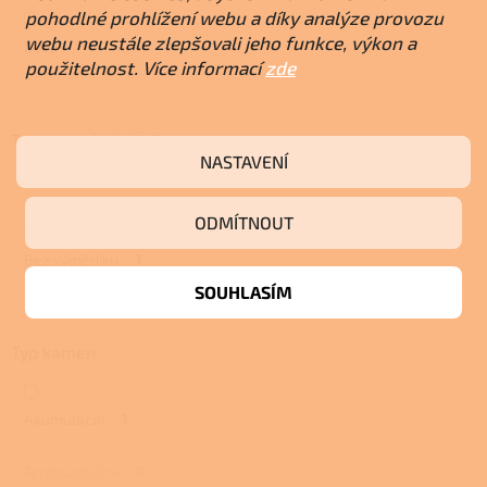
pohodlné prohlížení webu a díky analýze provozu
webu neustále zlepšovali jeho funkce, výkon a
Dvojí
1
použitelnost. Více informací
zde
Teplovodní výměník
NASTAVENÍ
S výměníkem
1
ODMÍTNOUT
Bez výměníku
1
SOUHLASÍM
Typ kamen
Akumulační
1
Teplovzdušná
0