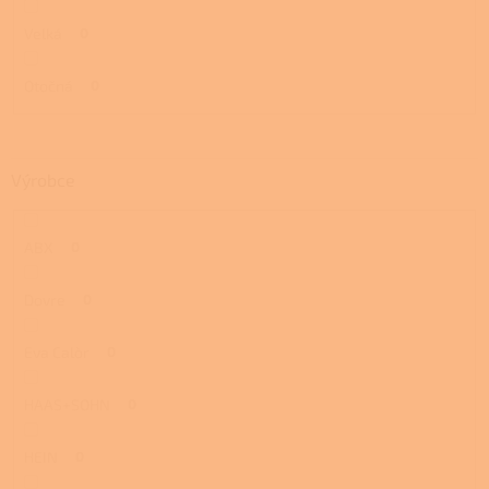
Velká
0
Otočná
0
Výrobce
ABX
0
Dovre
0
Eva Calòr
0
HAAS+SOHN
0
HEIN
0