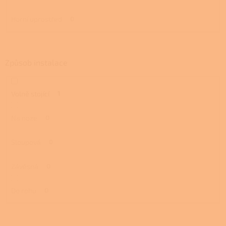
Horní uprostřed
0
Způsob instalace
Volně stojící
1
Na noze
0
Sloupová
0
Závěsná
0
Do rohu
0