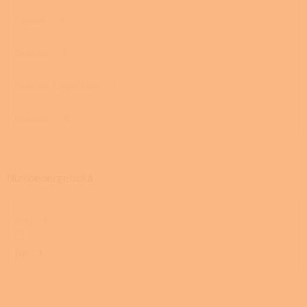
Mastek
0
Ocelová
0
Ocelová s mastkem
0
Pískovec
0
Nízkoenergetická
Ano
0
Ne
1