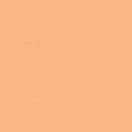
Hermeticky
Lázeňská kamna
uzavřená kamna na
dřevo
Krbová kamna na
dřevo a pelety
Ř