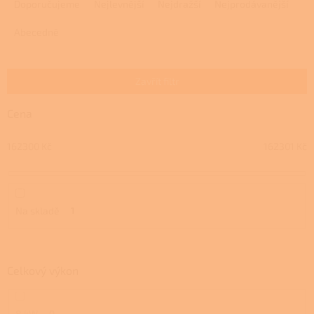
a
Doporučujeme
Nejlevnější
Nejdražší
Nejprodávanější
z
e
Abecedně
n
í
p
Zavřít filtr
r
o
Cena
d
u
162300
Kč
162301
Kč
k
t
ů
Na skladě
1
Celkový výkon
8 kW
0