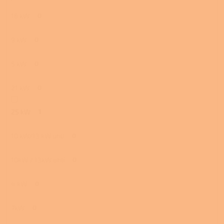
16 kW
0
9 kW
0
5 kW
0
21 kW
0
25 kW
1
10 kW/13 kW uhlí
0
10kW / 13kW uhlí
0
4 kW
0
7kW
0