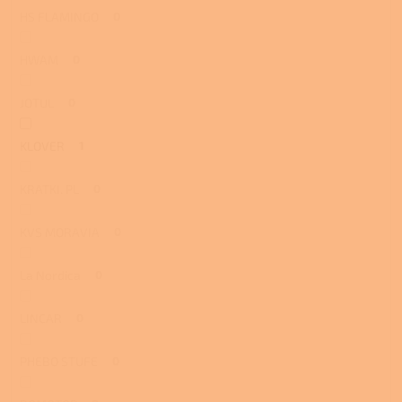
HS FLAMINGO
0
HWAM
0
JOTUL
0
KLOVER
1
KRATKI. PL
0
KVS MORAVIA
0
La Nordica
0
LINCAR
0
PHEBO STUFE
0