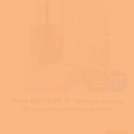
V
ý
p
i
s
p
r
o
d
u
k
t
Z
204 750
ů
Kč
–20 %
ZDARMA
D
Klover BELVEDERE 30 - krbová kamna na
A
dřevo s teplovodním výměníkem
R
Skladem u dodavatele
M