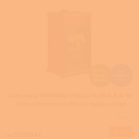
p
i
s
p
r
o
d
u
k
t
Z
od
ů
67 739 Kč
–10 %
ZDARMA
D
La Nordica TERMOROSSELLA PLUS D.S.A. 16
A
- Krbová kamna na dřevo s teplovodním
R
výměníkem
Pro další slevu volejte +420 778
Skladem
Průměrné
500 111
M
hodnocení
produktu
DETAIL
60 965 Kč
od
A
je