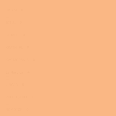
HWAM
0
JOTUL
0
KLOVER
0
KRATKI. PL
0
KVS MORAVIA
0
La Nordica
4
LINCAR
0
PHEBO STUFE
0
ROMOTOP
0