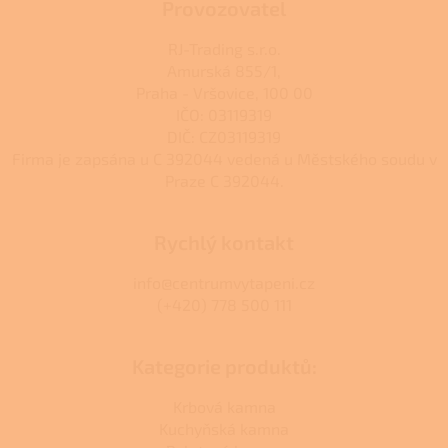
k
Provozovatel
y
v
RJ-Trading s.r.o.
ý
Amurská 855/1,
p
Praha - Vršovice, 100 00
i
s
IČO: 03119319
u
DIČ: CZ03119319
Firma je zapsána u C 392044 vedená u Městského soudu v
Praze C 392044.
Rychlý kontakt
info@centrumvytapeni.cz
(+420) 778 500 111
Kategorie produktů:
Krbová kamna
Kuchyňská kamna