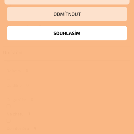
Biomasa
4
ODMÍTNOUT
Dřevo a pelety
0
SOUHLASÍM
Umístění
Rohová
0
Do dílny
0
Do garáže
0
Na chatu
1
Do interiéru
4