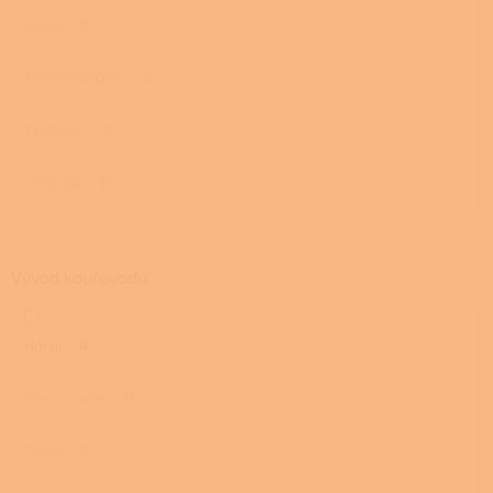
SCAN
0
THERMOROSSI
0
THORMA
0
VERNER
0
Vývod kouřovodu
Horní
4
Horní/zadní
0
Zadní
0