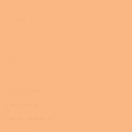
Kachlová
0
Keramická
0
Litina
0
Litina s kachlemi
0
Litina s keramikou
0
Litinová
0
Litinová keramická
0
Litinová s kachlemi
2
Litinová s mastkem
4