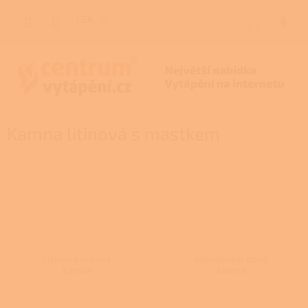
Přejít
na
CZK
NÁKUP
obsah
KOŠÍK
Kamna litinová s mastkem
Litinová krbová
Kachlová krbová
kamna
kamna