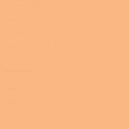
S troubou a plotnou
0
S pecí
0
S pecí a plotnou
0
S troubou 340x277x390
0
Velikost kamen
Malá
1
Úzká
0
Kulatá
0