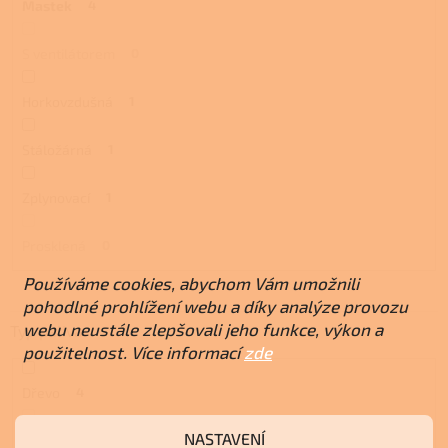
Mastek
4
S ventilátorem
0
Horkovzdušná
1
Stáložárná
1
Zplynovací
1
Prosklená
0
Používáme cookies, abychom Vám umožnili
pohodlné prohlížení webu a díky analýze provozu
webu neustále zlepšovali jeho funkce, výkon a
Typ paliva
použitelnost. Více informací
zde
Dřevo
4
NASTAVENÍ
Pelety
0