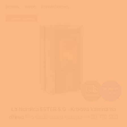
3,0
Béžová
Bordó
Přírodní kámen
z
5
hvězdiček.
+ Dárek zdarma
Z
70 555 Kč
–10 %
ZDARMA
D
La Nordica ESTER 5.0 - Krbová kamna na
A
dřevo
Pro další slevu volejte +420 778 500
R
111