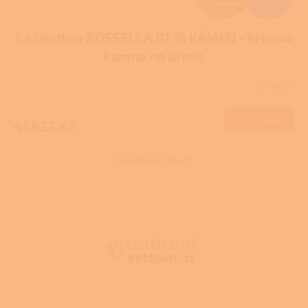
ZDARMA
D
La Nordica ROSSELLA R1 16 KÁMEN - Krbová
A
kamna na dřevo
R
Skladem
M
Do košíku
41 622 Kč
A
4
položek celkem
O
v
l
Z
á
á
d
p
a
a
c
t
í
í
p
r
v