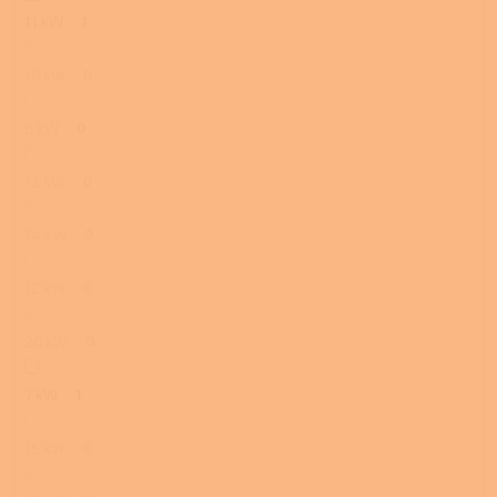
11 kW
1
10 kW
0
6 kW
0
13 kW
0
14 kW
0
12 kW
0
20 kW
0
7 kW
1
15 kW
0