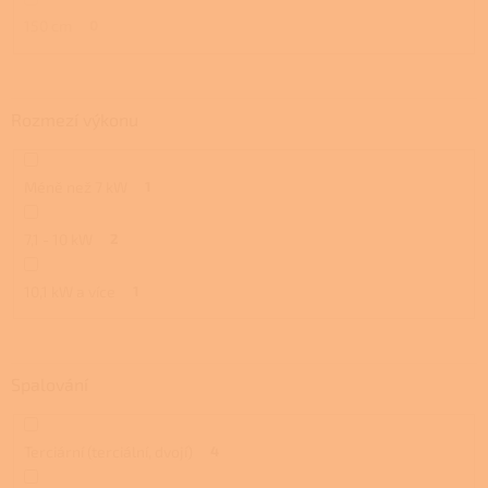
150 cm
0
Rozmezí výkonu
Méně než 7 kW
1
7,1 - 10 kW
2
10,1 kW a více
1
Spalování
Terciární (terciální, dvojí)
4