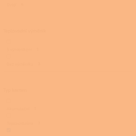
Dvojí
4
Teplovodní výměník
S výměníkem
1
Bez výměníku
3
Typ kamen
Akumulační
7
Teplovzdušná
7