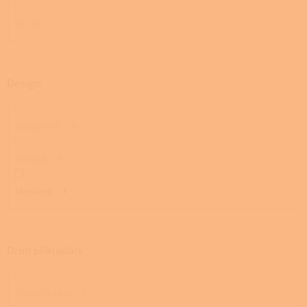
11
0
Design
Designová
0
Norská
0
Moderní
1
Druh přikládání
Přední, zadní
0