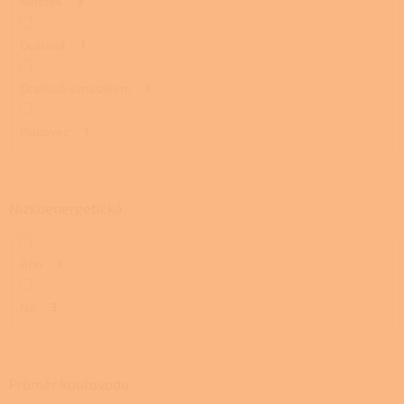
Mastek
3
Ocelová
1
Ocelová s mastkem
1
Pískovec
1
Nízkoenergetická
Ano
1
Ne
3
Průměr kouřovodu