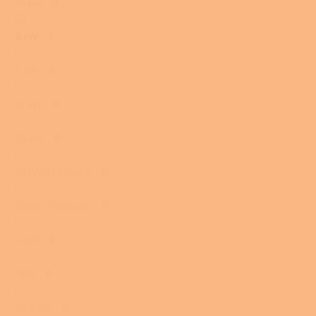
16 kW
0
9 kW
1
5 kW
0
21 kW
0
25 kW
0
10 kW/13 kW uhlí
0
10kW / 13kW uhlí
0
4 kW
0
7kW
0
23,0 kW
0