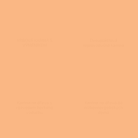
KRBOVÁ KAMNA S
Dvouplášťová
VÝMĚNÍKEM
teplovzdušná kamna
Kamna na dřevo s
Kamna na dřevo do
rozvodem horkého
nízkoenergetických
vzduchu
domů