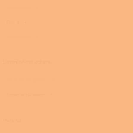
Přední, boční
0
Přední
4
Přední, horní
0
Externí přívod vzduchu
Bez externího přívodu
0
S externím přívodem
4
Materiál