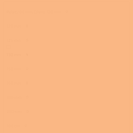
Pelety 80 mm, Dřevo 120 mm
0
120 mm
0
125 mm
0
130 mm
4
150 mm
0
160 mm
0
180 mm
0
200 mm
0
180 cm
0