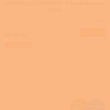
La Nordica LIU 16 KÁMEN - Krbová kamna na
A
dřevo
R
Skladem
M
Do košíku
66 520 Kč
A
+ Dárek zdarma
Z
46 246 Kč
–10 %