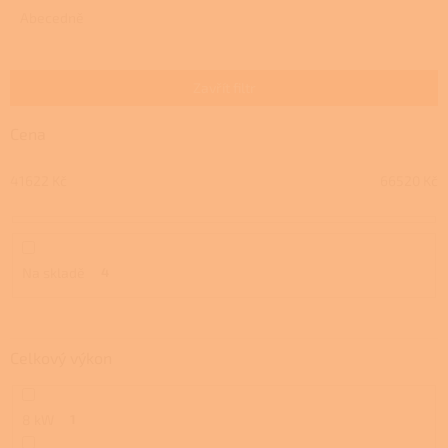
e
Abecedně
n
í
p
Zavřít filtr
r
o
Cena
d
u
41622
Kč
66520
Kč
k
t
ů
Na skladě
4
Celkový výkon
8 kW
1