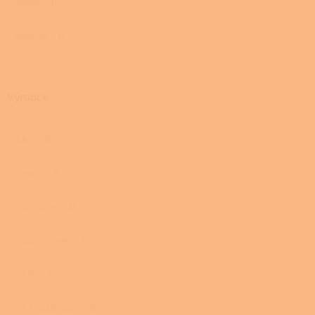
Velká
0
Otočná
0
Výrobce
ABX
0
Dovre
0
Eva Calòr
0
HAAS+SOHN
0
HEIN
0
HS FLAMINGO
0