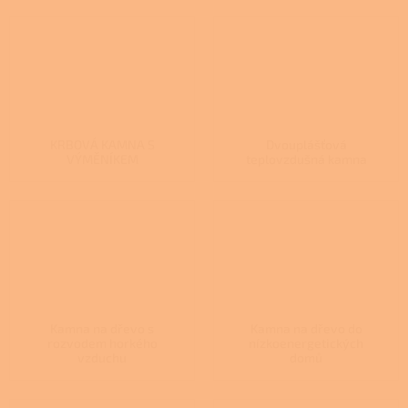
KRBOVÁ KAMNA S
Dvouplášťová
VÝMĚNÍKEM
teplovzdušná kamna
Kamna na dřevo s
Kamna na dřevo do
rozvodem horkého
nízkoenergetických
vzduchu
domů