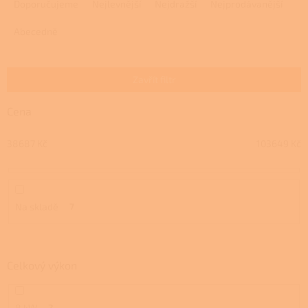
a
Doporučujeme
Nejlevnější
Nejdražší
Nejprodávanější
z
e
Abecedně
n
í
p
Zavřít filtr
r
o
Cena
d
u
38687
Kč
103649
Kč
k
t
ů
Na skladě
7
Celkový výkon
8 kW
2