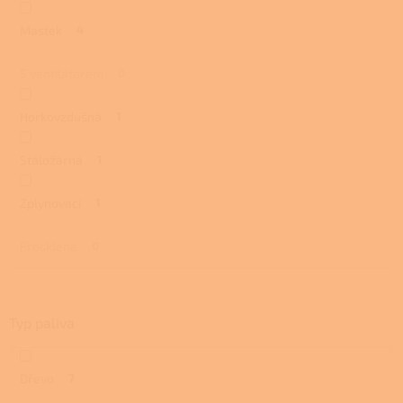
Mastek
4
S ventilátorem
0
Horkovzdušná
1
Stáložárná
1
Zplynovací
1
Prosklená
0
Typ paliva
Dřevo
7