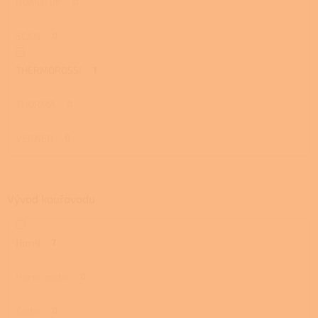
ROMOTOP
0
SCAN
0
THERMOROSSI
1
THORMA
0
VERNER
0
Vývod kouřovodu
Horní
7
Horní/zadní
0
Zadní
0