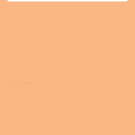
S troubou a plotnou
0
S pecí
0
S pecí a plotnou
0
S troubou 340x277x390
0
Velikost kamen
Malá
3
Úzká
0
Kulatá
0