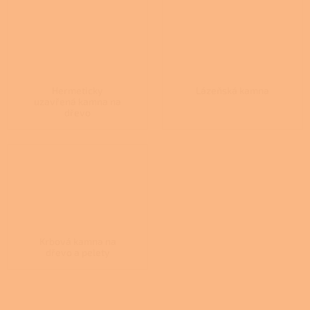
Hermeticky
Lázeňská kamna
uzavřená kamna na
dřevo
Krbová kamna na
dřevo a pelety
Ř