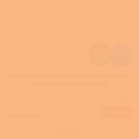
Z
129 561 Kč
–20 %
ZDARMA
D
THERMOROSSI DORICA EVO WOOD STONE -
A
Mastková kamna na dřevo
R
Skladem
M
Do košíku
103 649 Kč
A
7
položek celkem
O
v