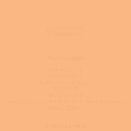
l
Z
á
á
d
p
a
a
c
t
í
í
p
r
v
k
Provozovatel
y
v
RJ-Trading s.r.o.
ý
Amurská 855/1,
p
Praha - Vršovice, 100 00
i
s
IČO: 03119319
u
DIČ: CZ03119319
Firma je zapsána u C 392044 vedená u Městského soudu v
Praze C 392044.
Rychlý kontakt