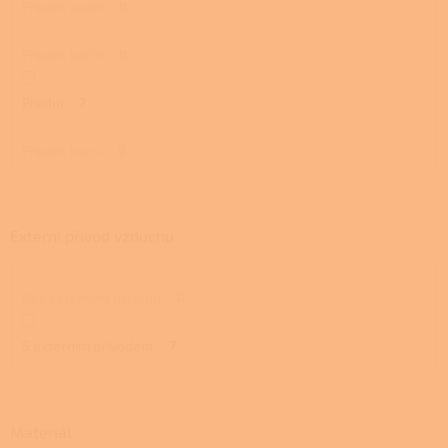
Přední, zadní
0
Přední, boční
0
Přední
7
Přední, horní
0
Externí přívod vzduchu
Bez externího přívodu
0
S externím přívodem
7
Materiál