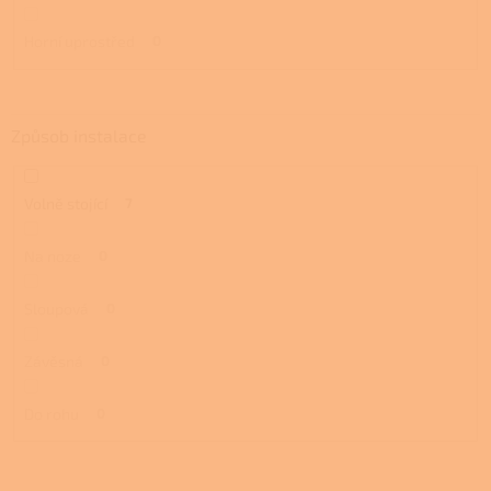
Horní uprostřed
0
Způsob instalace
Volně stojící
7
Na noze
0
Sloupová
0
Závěsná
0
Do rohu
0