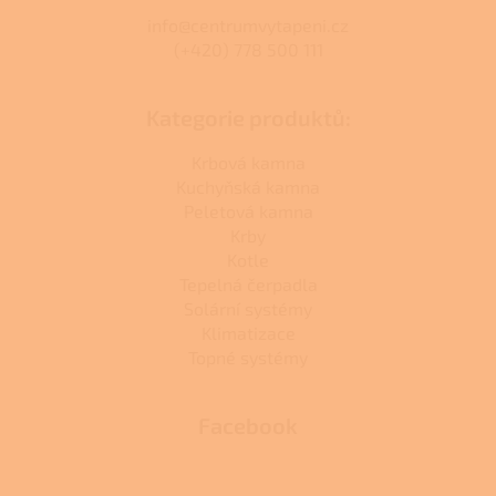
info@centrumvytapeni.cz
(+420) 778 500 111
Kategorie produktů:
Krbová kamna
Kuchyňská kamna
Peletová kamna
Krby
Kotle
Tepelná čerpadla
Solární systémy
Klimatizace
Topné systémy
Facebook