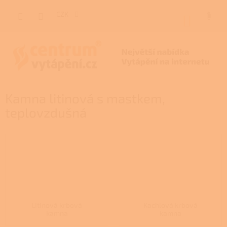
Přejít
na
CZK
NÁKUP
obsah
KOŠÍK
Kamna litinová s mastkem,
teplovzdušná
Litinová krbová
Kachlová krbová
kamna
kamna