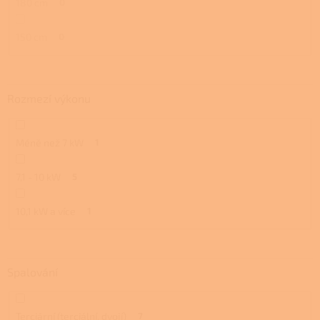
180 cm
0
150 cm
0
Rozmezí výkonu
Méně než 7 kW
1
7,1 - 10 kW
5
10,1 kW a více
1
Spalování
Terciární (terciální, dvojí)
7