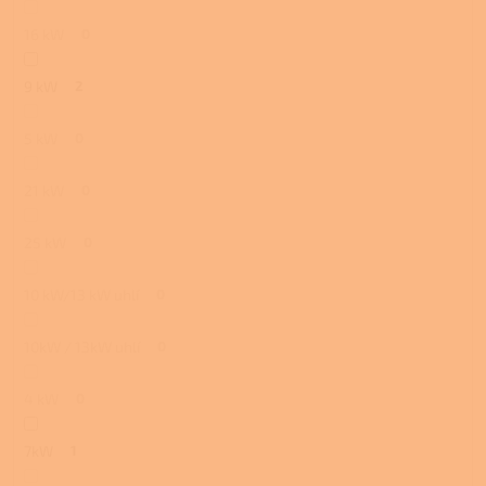
16 kW
0
9 kW
2
5 kW
0
21 kW
0
25 kW
0
10 kW/13 kW uhlí
0
10kW / 13kW uhlí
0
4 kW
0
7kW
1