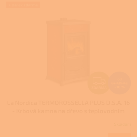
V
+ Dárek zdarma
ý
p
i
s
p
r
o
d
u
k
t
Z
od
ů
67 739 Kč
–10 %
ZDARMA
D
La Nordica TERMOROSSELLA PLUS D.S.A. 16
A
- Krbová kamna na dřevo s teplovodním
R
výměníkem
Pro další slevu volejte +420 778
Skladem
Průměrné
500 111
M
hodnocení
produktu