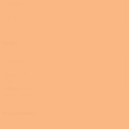
23,0 kW
0
11
0
Design
Designová
0
Norská
0
Moderní
1
Druh přikládání