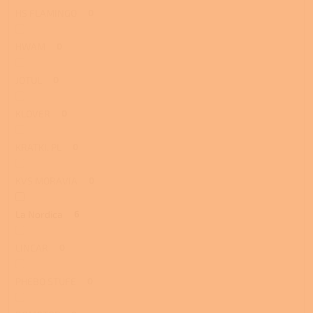
HS FLAMINGO
0
HWAM
0
JOTUL
0
KLOVER
0
KRATKI. PL
0
KVS MORAVIA
0
La Nordica
6
LINCAR
0
PHEBO STUFE
0