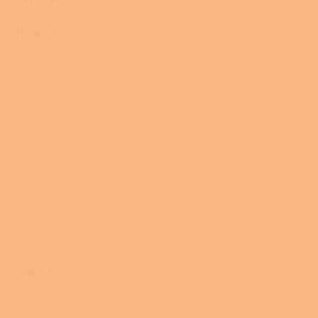
11 kW
1
10 kW
0
6 kW
0
13 kW
0
14 kW
0
12 kW
0
20 kW
0
7 kW
1
15 kW
0