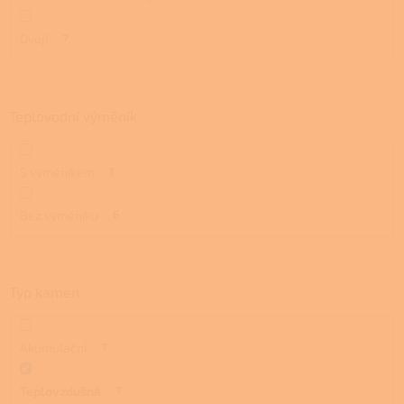
Dvojí
7
Teplovodní výměník
S výměníkem
1
Bez výměníku
6
Typ kamen
Akumulační
7
Teplovzdušná
7