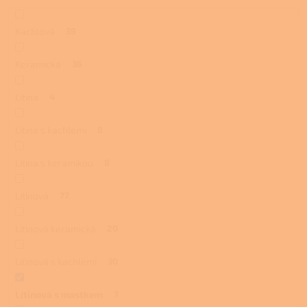
Kachlová
39
Keramická
36
Litina
4
Litina s kachlemi
8
Litina s keramikou
8
Litinová
77
Litinová keramická
20
Litinová s kachlemi
30
Litinová s mastkem
7