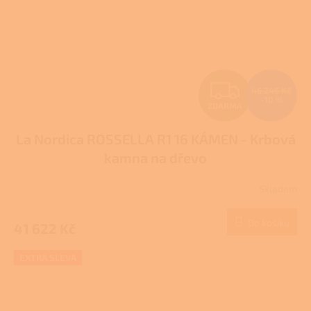
Z
46 246 Kč
–10 %
ZDARMA
D
La Nordica ROSSELLA R1 16 KÁMEN - Krbová
A
kamna na dřevo
R
Skladem
M
Do košíku
41 622 Kč
A
EXTRA SLEVA