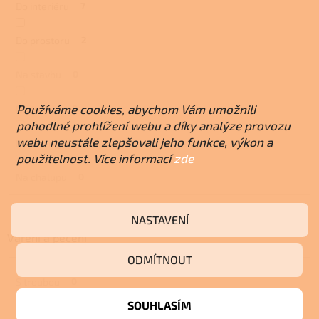
Do interiéru
7
Do prostoru
2
Na stavbu
0
Používáme cookies, abychom Vám umožnili
Na terasu
0
pohodlné prohlížení webu a díky analýze provozu
webu neustále zlepšovali jeho funkce, výkon a
Do maringotky
0
použitelnost. Více informací
zde
Na chalupu
0
NASTAVENÍ
Vaření a pečení
ODMÍTNOUT
S troubou
0
SOUHLASÍM
S plotnou
0