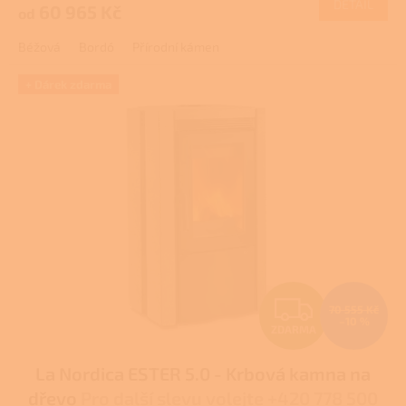
DETAIL
60 965 Kč
od
A
je
3,0
Béžová
Bordó
Přírodní kámen
z
5
hvězdiček.
+ Dárek zdarma
Z
70 555 Kč
–10 %
ZDARMA
D
La Nordica ESTER 5.0 - Krbová kamna na
A
dřevo
Pro další slevu volejte +420 778 500