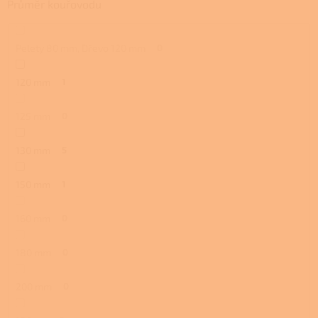
Průměr kouřovodu
Pelety 80 mm, Dřevo 120 mm
0
120 mm
1
125 mm
0
130 mm
5
150 mm
1
160 mm
0
180 mm
0
200 mm
0