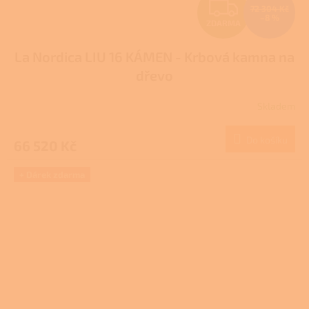
Z
72 304 Kč
–8 %
ZDARMA
D
La Nordica LIU 16 KÁMEN - Krbová kamna na
A
dřevo
R
Skladem
M
Do košíku
66 520 Kč
A
+ Dárek zdarma