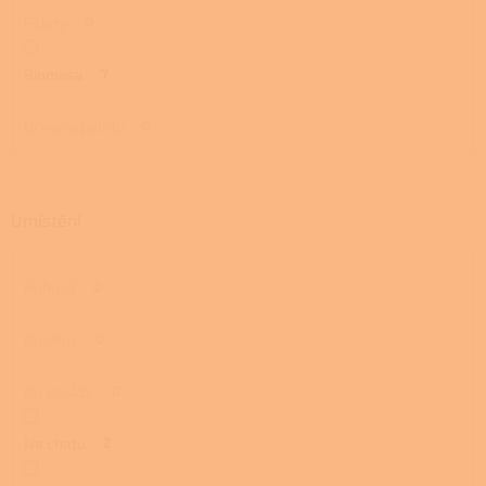
Pelety
0
Biomasa
7
Dřevo a pelety
0
Umístění
Rohová
0
Do dílny
0
Do garáže
0
Na chatu
2