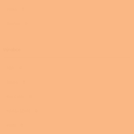
Velká
0
Otočná
0
Výrobce
ABX
0
Dovre
0
Eva Calòr
0
HAAS+SOHN
0
HEIN
0