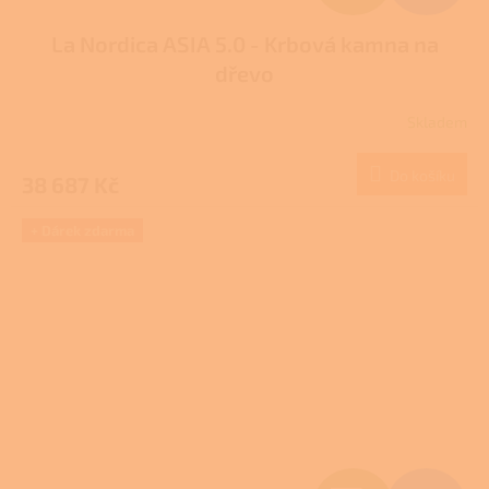
D
La Nordica ASIA 5.0 - Krbová kamna na
A
dřevo
R
Skladem
M
Do košíku
38 687 Kč
A
+ Dárek zdarma