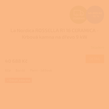
Z
45 209 Kč
–10 %
ZDARMA
D
La Nordica ROSSELLA R1 16 CERAMICA -
A
Krbová kamna na dřevo 9 kW
R
Skladem
M
DETAIL
40 688 Kč
A
Bílá
Bordó
Pann - běžová
+ Dárek zdarma