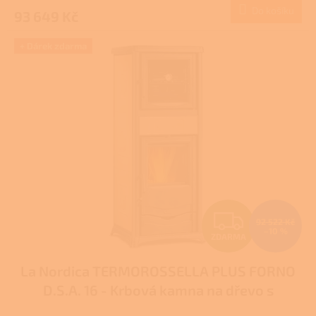
Do košíku
93 649 Kč
A
+ Dárek zdarma
Z
92 522 Kč
–10 %
ZDARMA
D
La Nordica TERMOROSSELLA PLUS FORNO
A
D.S.A. 16 - Krbová kamna na dřevo s
R
teplovodním výměníkem
Pro další slevu