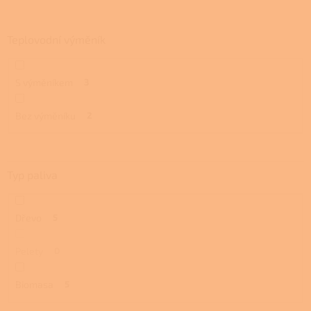
Teplovodní výměník
S výměníkem
3
Bez výměníku
2
Typ paliva
Dřevo
5
Pelety
0
Biomasa
5