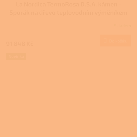
La Nordica TermoRosa D.S.A. kámen -
A
Sporák na dřevo teplovodním výměníkem
R
Pro další slevu volejte +420 778 500 111
Skladem
M
Do košíku
91 848 Kč
A
Novinka