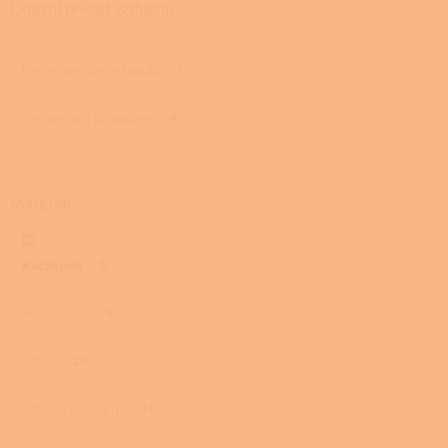
Externí přívod vzduchu
Bez externího přívodu
1
S externím přívodem
4
Materiál
Kachlová
5
Keramická
3
Litina
20
Litina s kachlemi
11