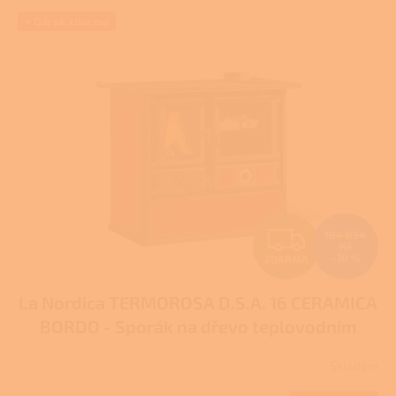
V
+ Dárek zdarma
ý
p
i
s
p
r
o
d
u
k
t
Z
104 054
ů
Kč
–10 %
ZDARMA
D
La Nordica TERMOROSA D.S.A. 16 CERAMICA
A
BORDO - Sporák na dřevo teplovodním
R
výměníkem
Pro další slevu volejte +420 778
Skladem
500 111
M