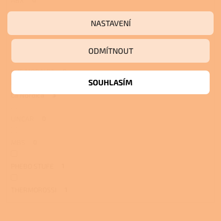
ABX
0
NASTAVENÍ
Eva Calòr
0
KLOVER
0
ODMÍTNOUT
KVS MORAVIA
0
SOUHLASÍM
La Nordica
3
LINCAR
0
MBS
0
PHEBO STUFE
1
THERMOROSSI
1