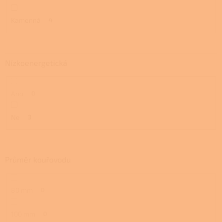
Kamenná
4
Nízkoenergetická
Ano
0
Ne
3
Průměr kouřovodu
80 mm
0
100 mm
0