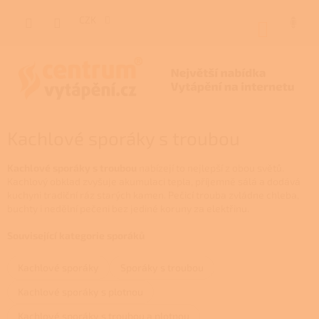
Přejít
na
CZK
NÁKUP
obsah
KOŠÍK
Kachlové sporáky s troubou
Kachlové sporáky s troubou
nabízejí to nejlepší z obou světů.
Kachlový obklad zvyšuje akumulaci tepla, příjemně sálá a dodává
kuchyni tradiční ráz starých kamen. Pečicí trouba zvládne chleba,
buchty i nedělní pečeni bez jediné koruny za elektřinu.
Související kategorie sporáků
Kachlové sporáky
Sporáky s troubou
Kachlové sporáky s plotnou
Kachlové sporáky s troubou a plotnou