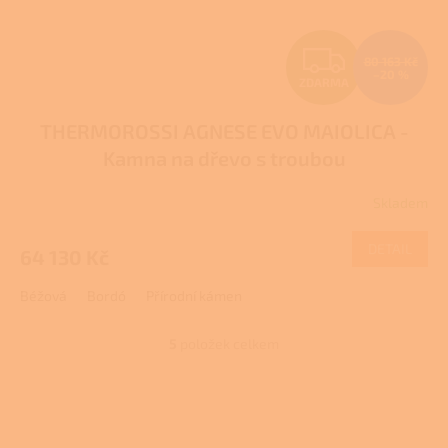
Z
80 163 Kč
–20 %
ZDARMA
D
THERMOROSSI AGNESE EVO MAIOLICA -
A
Kamna na dřevo s troubou
R
Skladem
M
DETAIL
64 130 Kč
A
Béžová
Bordó
Přírodní kámen
5
položek celkem
O
v
l
Z
á
á
d
p
a