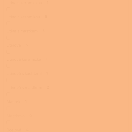
Litina s keramickou
1
Litina s keramikou
8
Litina s mastkem
5
Litinová
5
Litinová keramická
1
Litinová s kachlemi
1
Litinová s mastkem
2
Mastek
1
Mastková
0
Ocelová
4