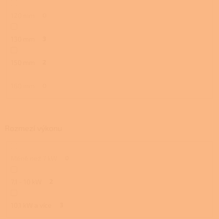
120 mm
0
130 mm
3
150 mm
2
160 mm
0
Rozmezí výkonu
Méně než 7 kW
0
7,1 - 10 kW
2
10,1 kW a více
3