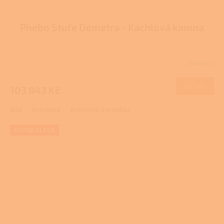
Phebo Stufe Demetra - Kachlová kamna
Skladem
DETAIL
103 843 Kč
Bílá
Krémová
Krémová s hnědou
EXTRA SLEVA