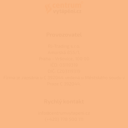
a
c
t
í
í
p
r
v
k
Provozovatel
y
v
RJ-Trading s.r.o.
ý
Amurská 855/1,
p
Praha - Vršovice, 100 00
i
s
IČO: 03119319
u
DIČ: CZ03119319
Firma je zapsána u C 392044 vedená u Městského soudu v
Praze C 392044.
Rychlý kontakt
info@centrumvytapeni.cz
(+420) 778 500 111