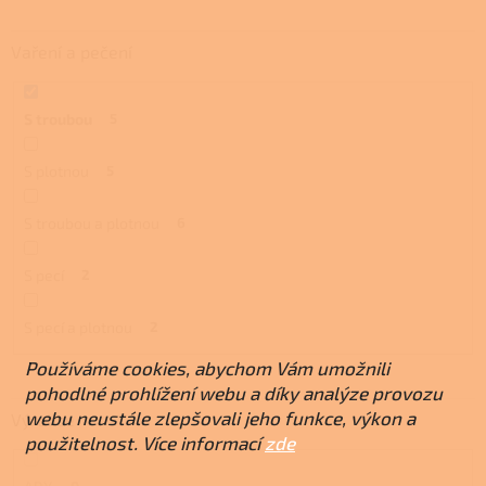
Vaření a pečení
S troubou
5
S plotnou
5
S troubou a plotnou
6
S pecí
2
S pecí a plotnou
2
Používáme cookies, abychom Vám umožnili
pohodlné prohlížení webu a díky analýze provozu
webu neustále zlepšovali jeho funkce, výkon a
Výrobce
použitelnost. Více informací
zde