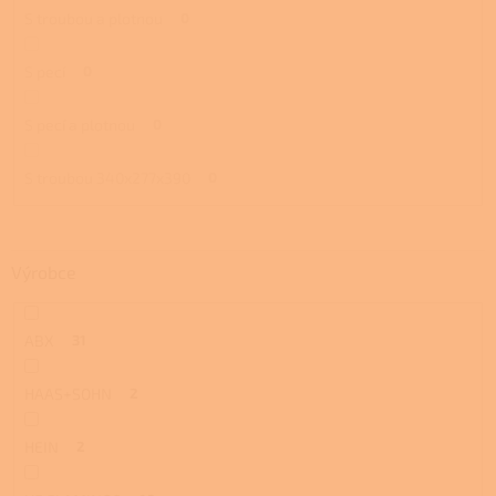
S troubou a plotnou
0
S pecí
0
S pecí a plotnou
0
S troubou 340x277x390
0
Výrobce
ABX
31
HAAS+SOHN
2
HEIN
2