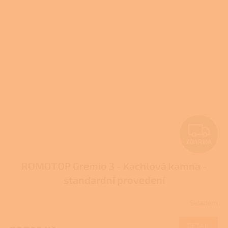
Z
ZDARMA
D
ROMOTOP Gremio 3 - Kachlová kamna -
A
standardní provedení
R
Skladem
Průměrné
M
hodnocení
produktu
DETAIL