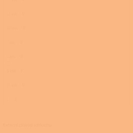
12 kW
0
20 kW
0
7 kW
0
9 kW
0
5 kW
7
21 kW
0
11
0
Externí přívod vzduchu