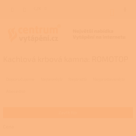
Přejít
na
CZK
NÁKUP
obsah
KOŠÍK
Kachlová krbová kamna: ROMOTOP
Ř
a
Doporučujeme
Nejlevnější
Nejdražší
Nejprodávanější
z
e
Abecedně
n
í
p
Zavřít filtr
r
o
Cena
d