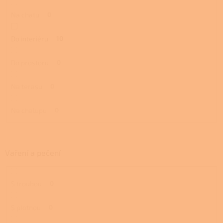
Na chatu
0
Do interiéru
10
Do prostoru
0
Na terasu
0
Na chalupu
0
Vaření a pečení
S troubou
0
S plotnou
0