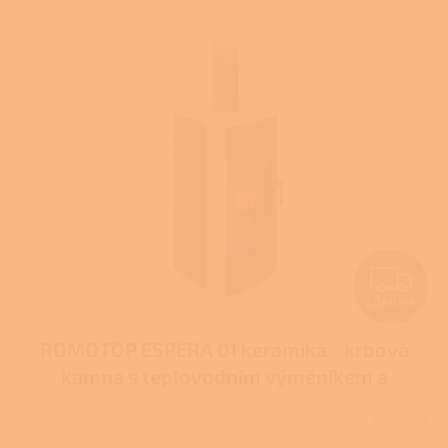
V
ý
p
i
s
p
r
o
d
u
k
t
Z
ů
ZDARMA
D
ROMOTOP ESPERA 01 keramika - krbová
A
kamna s teplovodním výměníkem a
R
dvojitým prosklením
Skladem
M