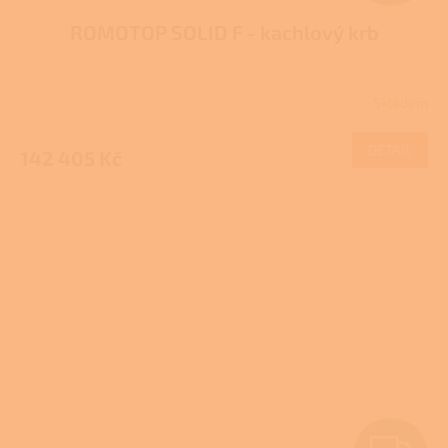
D
ROMOTOP SOLID F - kachlový krb
A
R
Skladem
M
DETAIL
142 405 Kč
A