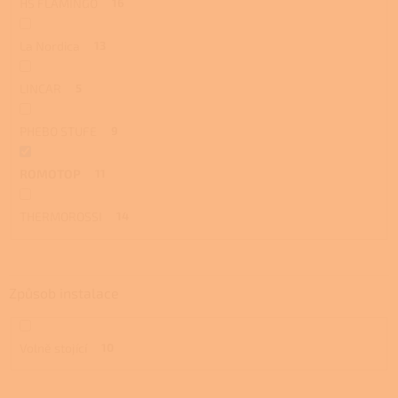
HS FLAMINGO
16
La Nordica
13
LINCAR
5
PHEBO STUFE
9
ROMOTOP
11
THERMOROSSI
14
Způsob instalace
Volně stojící
10