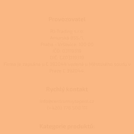
r
v
k
Provozovatel
y
v
RJ-Trading s.r.o.
ý
Amurská 855/1,
p
Praha - Vršovice, 100 00
i
s
IČO: 03119319
u
DIČ: CZ03119319
Firma je zapsána u C 392044 vedená u Městského soudu v
Praze C 392044.
Rychlý kontakt
info@centrumvytapeni.cz
(+420) 778 500 111
Kategorie produktů: