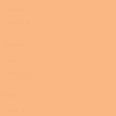
Stáložárná
8
Zplynovací
8
Typ paliva
Dřevo
11
Biomasa
11
Umístění
Rohová
3