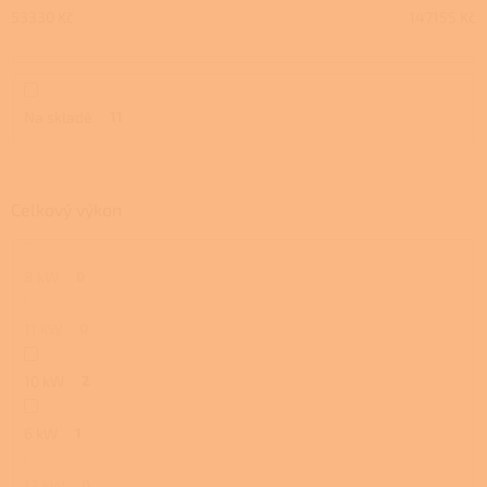
u
53330
Kč
147155
Kč
k
t
ů
Na skladě
11
Celkový výkon
8 kW
0
11 kW
0
10 kW
2
6 kW
1
13 kW
0