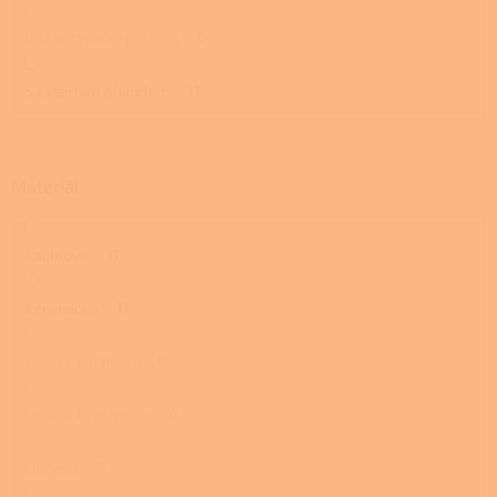
Bez externího přívodu
0
S externím přívodem
11
Materiál
Kachlová
11
Keramická
11
Litina s kachlemi
0
Litina s keramikou
0
Litinová
0