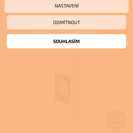
s teplovodním výměníkem a dvojitým
NASTAVENÍ
R
prosklením
Skladem
M
ODMÍTNOUT
Do košíku
53 330 Kč
A
SOUHLASÍM
Z
ZDARMA
D