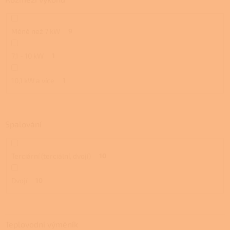
Méně než 7 kW
9
7,1 - 10 kW
1
10,1 kW a více
1
Spalování
Terciární (terciální, dvojí)
10
Dvojí
10
Teplovodní výměník