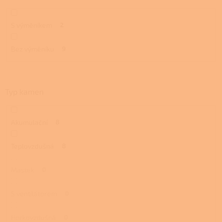
S výměníkem
2
Bez výměníku
9
Typ kamen
Akumulační
8
Teplovzdušná
8
Mastek
0
S ventilátorem
0
Horkovzdušná
0