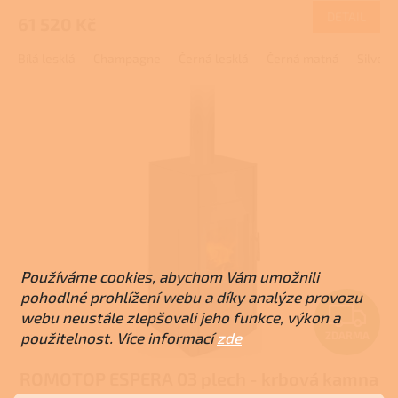
DETAIL
61 520 Kč
A
Bílá lesklá
Champagne
Černá lesklá
Černá matná
Silver
Používáme cookies, abychom Vám umožnili
pohodlné prohlížení webu a díky analýze provozu
Z
webu neustále zlepšovali jeho funkce, výkon a
použitelnost. Více informací
zde
ZDARMA
D
ROMOTOP ESPERA 03 plech - krbová kamna
A