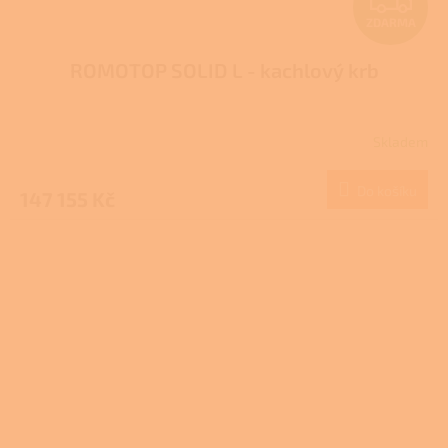
Z
ZDARMA
D
ROMOTOP SOLID L - kachlový krb
A
R
Skladem
M
Do košíku
147 155 Kč
A