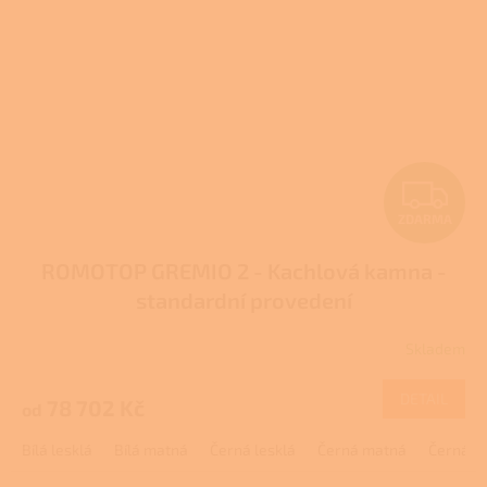
Z
ZDARMA
D
ROMOTOP GREMIO 2 - Kachlová kamna -
A
standardní provedení
R
Skladem
M
DETAIL
78 702 Kč
od
A
Bílá lesklá
Bílá matná
Černá lesklá
Černá matná
Černá s