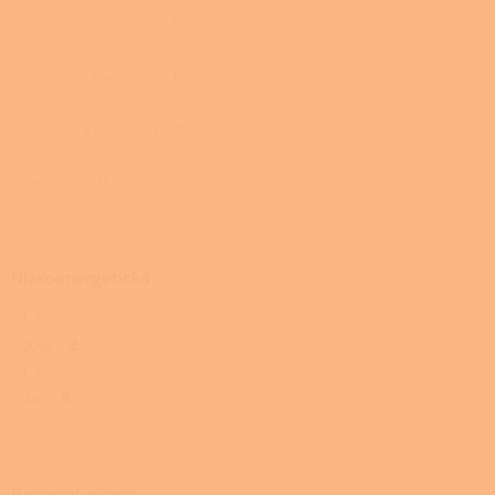
Litinová keramická
0
Litinová s kachlemi
0
Litinová s mastkem
0
Ocelová
0
Nízkoenergetická
Ano
2
Ne
8
Rozmezí výkonu