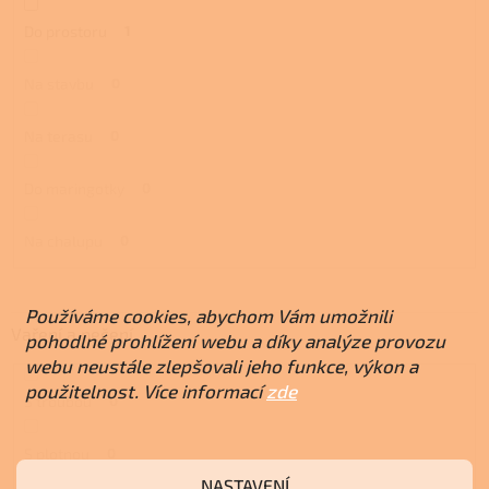
Do prostoru
1
Na stavbu
0
Na terasu
0
Do maringotky
0
Na chalupu
0
Používáme cookies, abychom Vám umožnili
Vaření a pečení
pohodlné prohlížení webu a díky analýze provozu
webu neustále zlepšovali jeho funkce, výkon a
použitelnost. Více informací
zde
S troubou
0
S plotnou
0
NASTAVENÍ