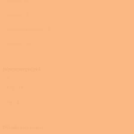
Mastek
0
Ocelová
0
Ocelová s mastkem
0
Pískovec
0
Nízkoenergetická
Ano
18
Ne
2
Průměr kouřovodu