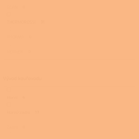
SCAN
0
THERMOROSSI
31
THORMA
0
VERNER
0
Vývod kouřovodu
Horní
4
Horní/zadní
17
Zadní
0