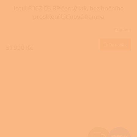
Jotul F 162 CB BP černý lak, bez bočního
A
prosklení Litinová kamna
R
Skladem
Průměrné
M
hodnocení
produktu
Do košíku
51 990 Kč
A
je
3,0
z
5
hvězdiček.
Z
59 190 Kč