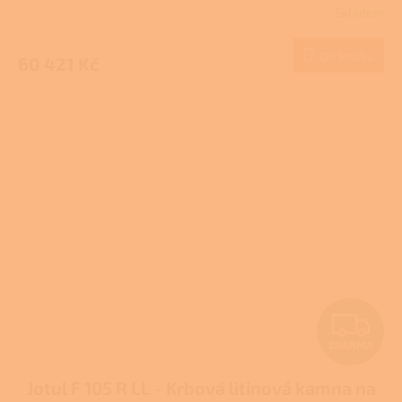
Skladem
M
Do košíku
60 421 Kč
A
Z
ZDARMA
D
Jotul F 105 R LL - Krbová litinová kamna na
A