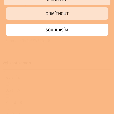
S troubou a plotnou
0
ODMÍTNOUT
S pecí
0
S pecí a plotnou
0
SOUHLASÍM
S troubou 340x277x390
0
Velikost kamen
Malá
18
Úzká
0
Kulatá
0