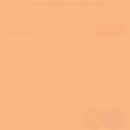
dřevo, dlouhé nohy,černý lak
R
Skladem u dodavatele
M
Do košíku
59 451 Kč
A
Z
53 990 Kč
–3 %
ZDARMA
D