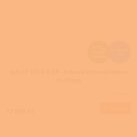
Z
75 890 Kč
–3 %
ZDARMA
D
Jotul F 305 R B BP - Krbová litinová kamna
A
na dřevo
R
Skladem
M
Do košíku
72 990 Kč
A