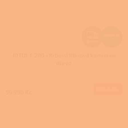
Z
62 390 Kč
–3 %
ZDARMA
D
JOTUL F 200 - Krbová litinová kamna na
A
dřevo
R
Skladem
M
Do košíku
59 990 Kč
A