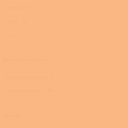
Přední, boční
2
Přední
18
Přední, horní
0
Externí přívod vzduchu
Bez externího přívodu
7
S externím přívodem
13
Materiál