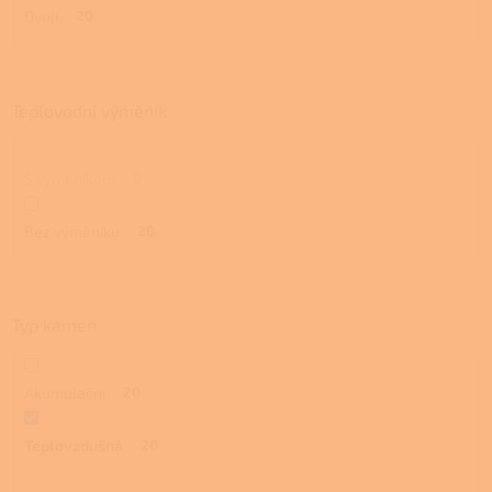
Dvojí
20
Teplovodní výměník
S výměníkem
0
Bez výměníku
20
Typ kamen
Akumulační
20
Teplovzdušná
20