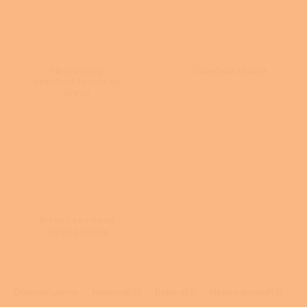
Hermeticky
Lázeňská kamna
uzavřená kamna na
dřevo
Krbová kamna na
dřevo a pelety
Ř
a
Doporučujeme
Nejlevnější
Nejdražší
Nejprodávanější
z