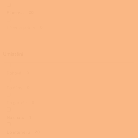
Biomasa
20
Dřevo a pelety
0
Umístění
Rohová
0
Do dílny
0
Do garáže
0
Na chatu
1
Do interiéru
20