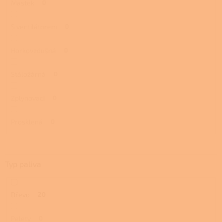
Mastek
0
S ventilátorem
0
Horkovzdušná
0
Stáložárná
0
Zplynovací
0
Prosklená
0
Typ paliva
Dřevo
20
Pelety
0