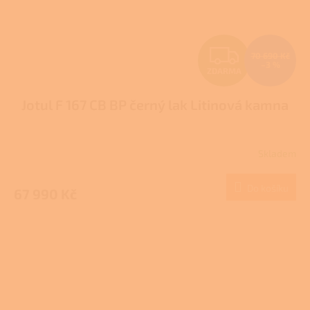
Z
70 690 Kč
–3 %
ZDARMA
D
Jotul F 167 CB BP černý lak Litinová kamna
A
R
Skladem
M
Do košíku
67 990 Kč
A