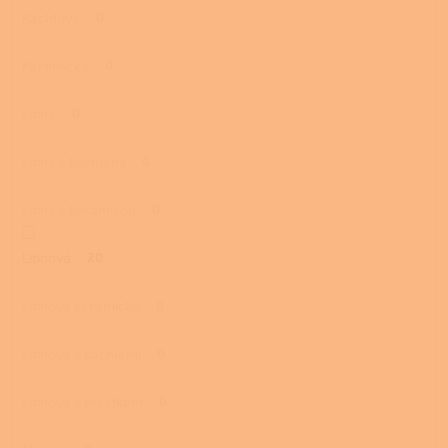
Kachlová
0
Keramická
0
Litina
0
Litina s kachlemi
0
Litina s keramikou
0
Litinová
20
Litinová keramická
0
Litinová s kachlemi
0
Litinová s mastkem
0