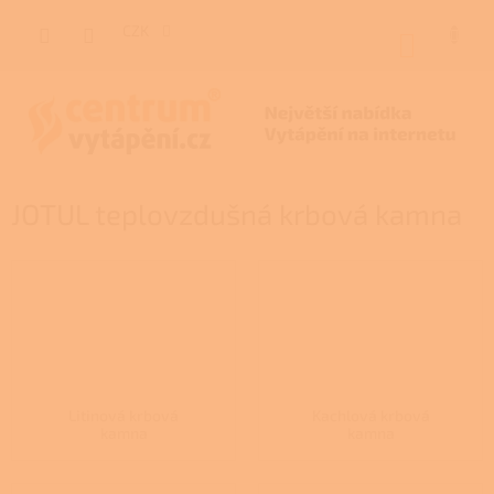
Přejít
na
CZK
NÁKUP
obsah
KOŠÍK
JOTUL teplovzdušná krbová kamna
Litinová krbová
Kachlová krbová
kamna
kamna