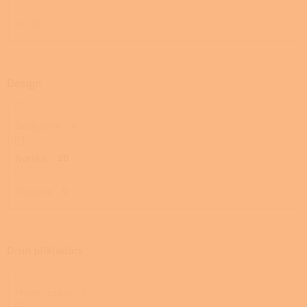
11
0
Design
Designová
0
Norská
20
Moderní
0
Druh přikládání
Přední, zadní
0