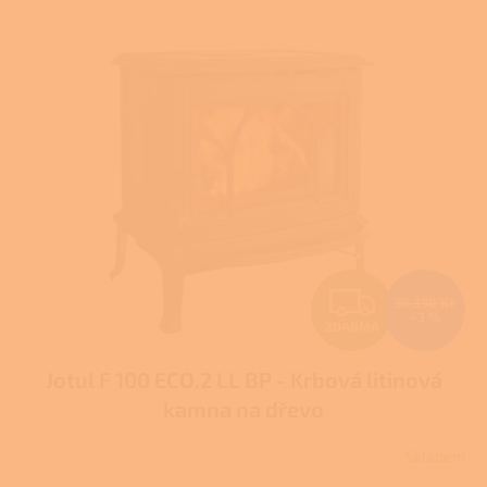
Z
36 390 Kč
–3 %
ZDARMA
D
Jotul F 100 ECO.2 LL BP - Krbová litinová
A
kamna na dřevo
R
Skladem
Průměrné
M
hodnocení