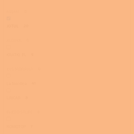
HWAM
0
JOTUL
20
KLOVER
0
KRATKI. PL
9
KVS MORAVIA
0
La Nordica
41
LINCAR
8
PHEBO STUFE
0
ROMOTOP
7