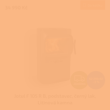
produktu
Do košíku
34 990 Kč
A
je
1,0
z
5
hvězdiček.
Z
62 290 Kč
–3 %
ZDARMA
D
Jotul F 105 R B, podstavec, černý lak,
A
Litinová kamna
R