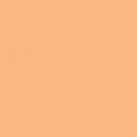
Horní uprostřed
0
Způsob instalace
Volně stojící
18
Na noze
2
Sloupová
0
Závěsná
0
Do rohu
0
V
ý