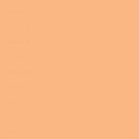
Pelety 80 mm, Dřevo 120 mm
0
120 mm
0
125 mm
4
130 mm
0
150 mm
16
160 mm
0
180 mm
0
200 mm
0
180 cm
0