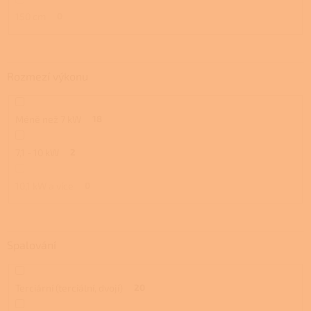
150 cm
0
Rozmezí výkonu
Méně než 7 kW
18
7,1 - 10 kW
2
10,1 kW a více
0
Spalování
Terciární (terciální, dvojí)
20