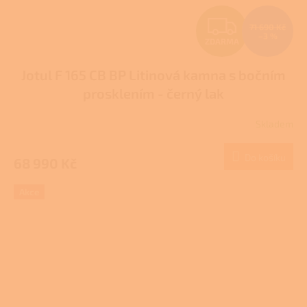
Z
71 690 Kč
–3 %
ZDARMA
D
Jotul F 165 CB BP Litinová kamna s bočním
A
prosklením - černý lak
R
Skladem
M
Do košíku
68 990 Kč
A
Akce