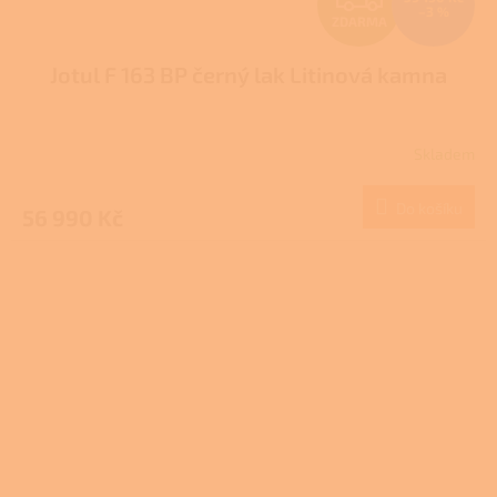
–3 %
ZDARMA
D
Jotul F 163 BP černý lak Litinová kamna
A
R
Skladem
M
Do košíku
56 990 Kč
A