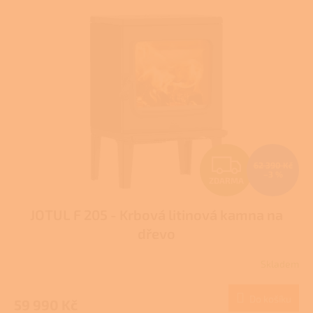
p
i
s
p
r
o
d
u
k
t
Z
ů
62 390 Kč
–3 %
ZDARMA
D
JOTUL F 205 - Krbová litinová kamna na
A
dřevo
R
Skladem
M
Do košíku
59 990 Kč
A