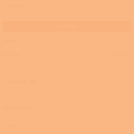
e
Abecedně
n
í
p
Zavřít filtr
r
o
Cena
d
u
31990
Kč
125990
Kč
k
t
ů
Na skladě
19
Celkový výkon
8 kW
2