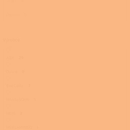
Velká
0
Otočná
0
Výrobce
ABX
29
Dovre
9
Eva Calòr
2
HAAS+SOHN
1
HEIN
2
HS FLAMINGO
1