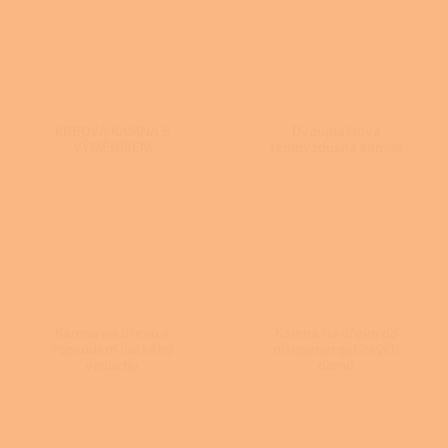
KRBOVÁ KAMNA S
Dvouplášťová
VÝMĚNÍKEM
teplovzdušná kamna
Kamna na dřevo s
Kamna na dřevo do
rozvodem horkého
nízkoenergetických
vzduchu
domů