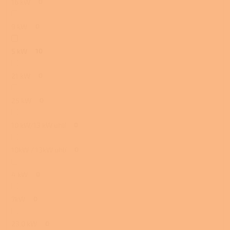
16 kW
0
9 kW
0
5 kW
10
21 kW
0
25 kW
0
10 kW/13 kW uhlí
0
10kW / 13kW uhlí
0
4 kW
0
7kW
0
23,0 kW
0