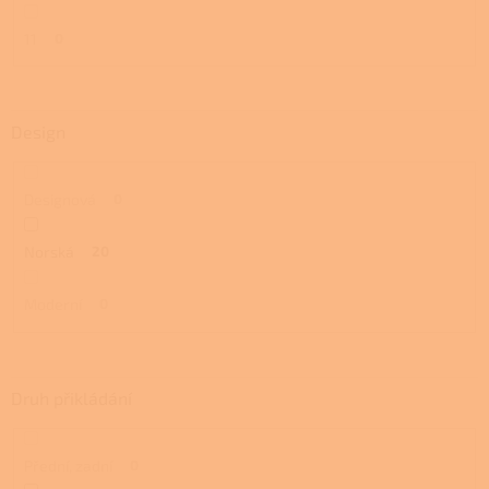
11
0
Design
Designová
0
Norská
20
Moderní
0
Druh přikládání
Přední, zadní
0