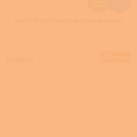
–3 %
ZDARMA
D
Jotul F 163 BP černý lak Litinová kamna
A
R
Skladem
M
Do košíku
56 990 Kč
A