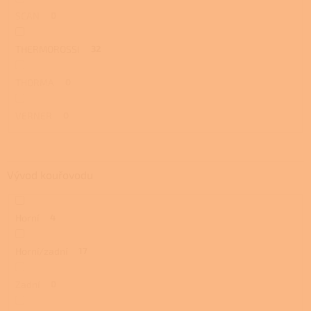
SCAN
0
THERMOROSSI
32
THORMA
0
VERNER
0
Vývod kouřovodu
Horní
4
Horní/zadní
17
Zadní
0