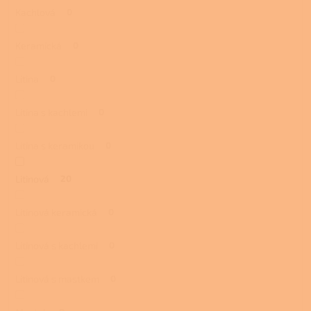
Kachlová
0
Keramická
0
Litina
0
Litina s kachlemi
0
Litina s keramikou
0
Litinová
20
Litinová keramická
0
Litinová s kachlemi
0
Litinová s mastkem
0