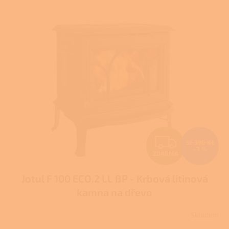
Z
36 390 Kč
–3 %
ZDARMA
D
Jotul F 100 ECO.2 LL BP - Krbová litinová
A
kamna na dřevo
R
Skladem
Průměrné
M
hodnocení