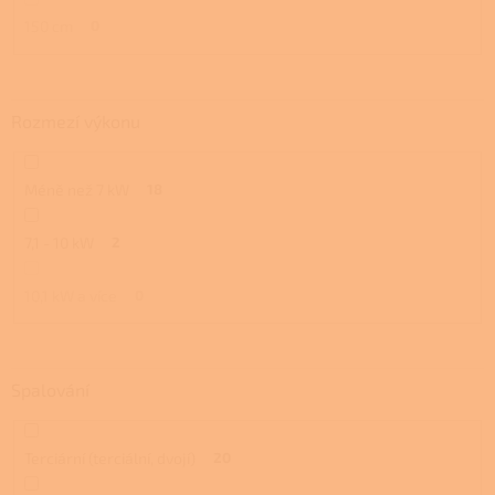
150 cm
0
Rozmezí výkonu
Méně než 7 kW
18
7,1 - 10 kW
2
10,1 kW a více
0
Spalování
Terciární (terciální, dvojí)
20