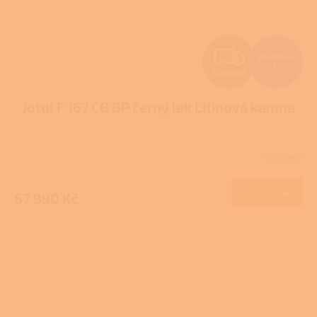
Z
70 690 Kč
–3 %
ZDARMA
D
Jotul F 167 CB BP černý lak Litinová kamna
A
R
Skladem
M
Do košíku
67 990 Kč
A