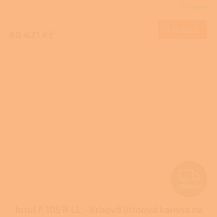
Skladem
M
Do košíku
60 421 Kč
A
Z
ZDARMA
D
Jotul F 105 R LL - Krbová litinová kamna na
A