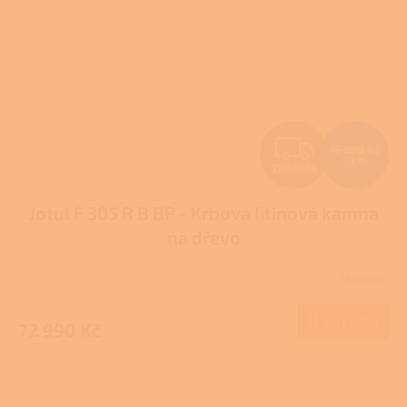
Z
75 890 Kč
–3 %
ZDARMA
D
Jotul F 305 R B BP - Krbová litinová kamna
A
na dřevo
R
Skladem
M
Do košíku
72 990 Kč
A