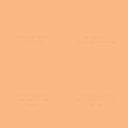
KRBOVÁ KAMNA S
Dvouplášťová
VÝMĚNÍKEM
teplovzdušná kamna
Kamna na dřevo s
Kamna na dřevo do
rozvodem horkého
nízkoenergetických
vzduchu
domů