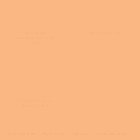
Hermeticky
Lázeňská kamna
uzavřená kamna na
dřevo
Krbová kamna na
dřevo a pelety
Ř
a
Doporučujeme
Nejlevnější
Nejdražší
Nejprodávanější
z