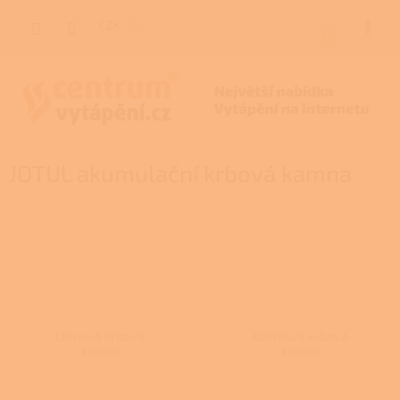
Přejít
na
CZK
NÁKUP
obsah
KOŠÍK
JOTUL akumulační krbová kamna
Litinová krbová
Kachlová krbová
kamna
kamna