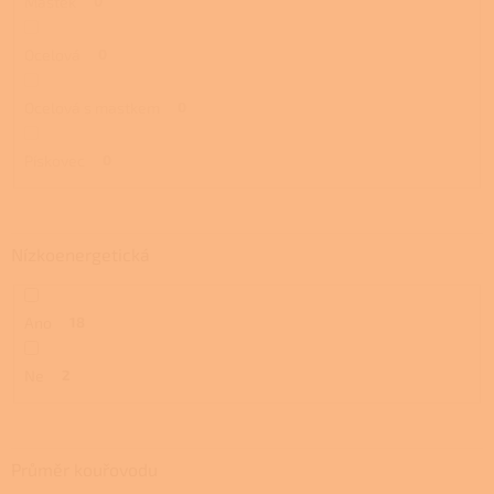
Mastek
0
Ocelová
0
Ocelová s mastkem
0
Pískovec
0
Nízkoenergetická
Ano
18
Ne
2
Průměr kouřovodu