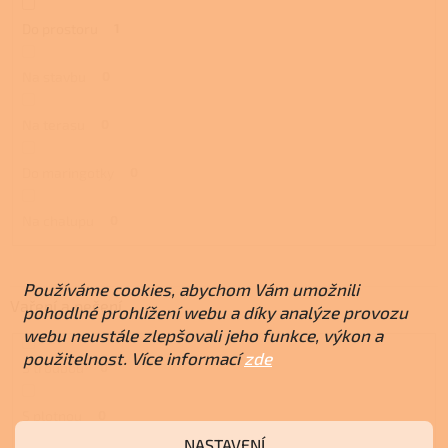
Do prostoru
1
Na stavbu
0
Na terasu
0
Do maringotky
0
Na chalupu
0
Používáme cookies, abychom Vám umožnili
Vaření a pečení
pohodlné prohlížení webu a díky analýze provozu
webu neustále zlepšovali jeho funkce, výkon a
použitelnost. Více informací
zde
S troubou
0
S plotnou
0
NASTAVENÍ