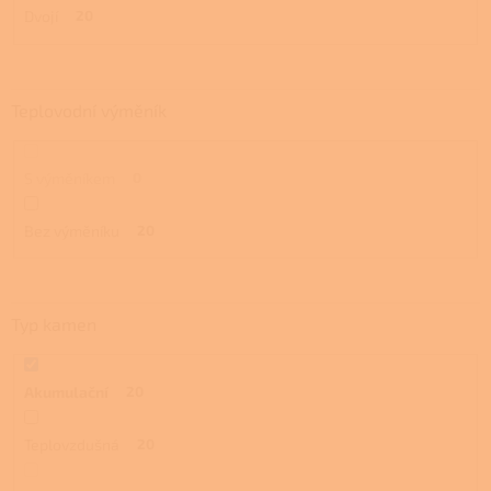
Dvojí
20
Teplovodní výměník
S výměníkem
0
Bez výměníku
20
Typ kamen
Akumulační
20
Teplovzdušná
20