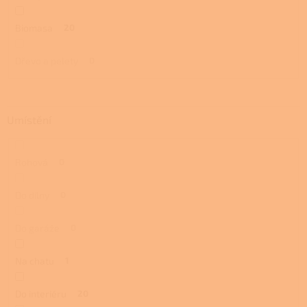
Biomasa
20
Dřevo a pelety
0
Umístění
Rohová
0
Do dílny
0
Do garáže
0
Na chatu
1
Do interiéru
20