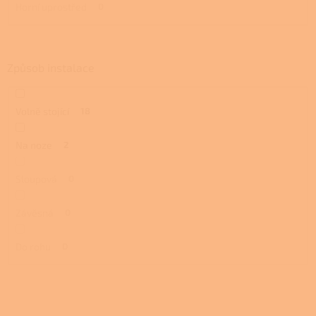
Horní uprostřed
0
Způsob instalace
Volně stojící
18
Na noze
2
Sloupová
0
Závěsná
0
Do rohu
0
V
ý