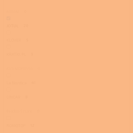
HWAM
0
JOTUL
20
KLOVER
5
KRATKI. PL
9
KVS MORAVIA
0
La Nordica
41
LINCAR
8
PHEBO STUFE
0
ROMOTOP
12