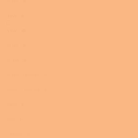
16 kW
0
9 kW
0
5 kW
10
21 kW
0
25 kW
0
10 kW/13 kW uhlí
0
10kW / 13kW uhlí
0
4 kW
0
7kW
0
23,0 kW
0