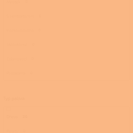
Mastek
0
S ventilátorem
0
Horkovzdušná
0
Stáložárná
0
Zplynovací
0
Prosklená
0
Typ paliva
Dřevo
20
Pelety
0