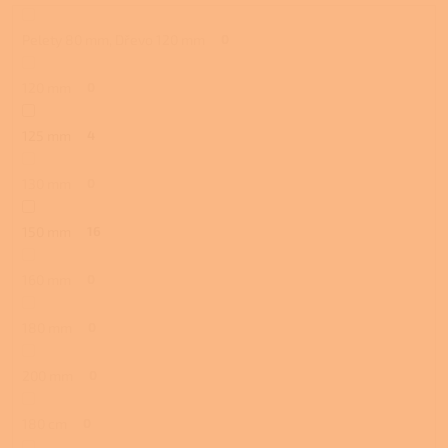
Pelety 80 mm, Dřevo 120 mm
0
120 mm
0
125 mm
4
130 mm
0
150 mm
16
160 mm
0
180 mm
0
200 mm
0
180 cm
0