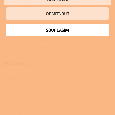
S troubou a plotnou
0
ODMÍTNOUT
S pecí
0
S pecí a plotnou
0
SOUHLASÍM
S troubou 340x277x390
0
Velikost kamen
Malá
18
Úzká
0
Kulatá
0