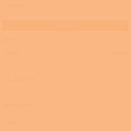
e
Abecedně
n
í
p
Zavřít filtr
r
o
Cena
d
u
31990
Kč
125990
Kč
k
t
ů
Na skladě
19
Celkový výkon
8 kW
2