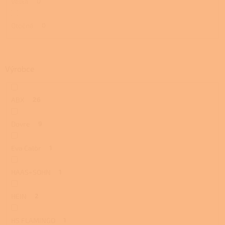
Velká
0
Otočná
0
Výrobce
ABX
26
Dovre
9
Eva Calòr
1
HAAS+SOHN
1
HEIN
2
HS FLAMINGO
1