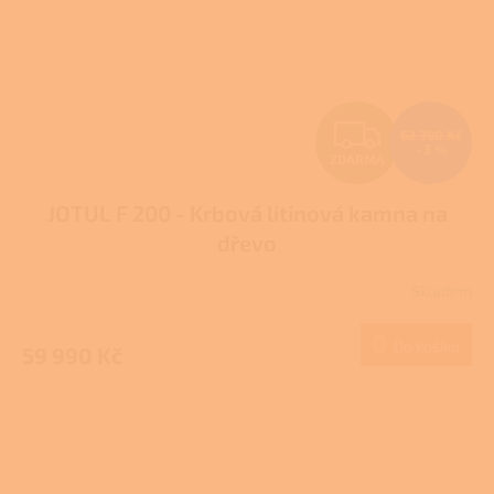
Z
62 390 Kč
–3 %
ZDARMA
D
JOTUL F 200 - Krbová litinová kamna na
A
dřevo
R
Skladem
M
Do košíku
59 990 Kč
A