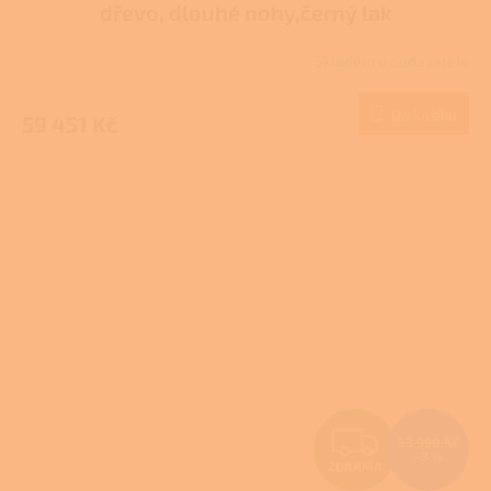
dřevo, dlouhé nohy,černý lak
R
Skladem u dodavatele
M
Do košíku
59 451 Kč
A
Z
53 990 Kč
–3 %
ZDARMA
D