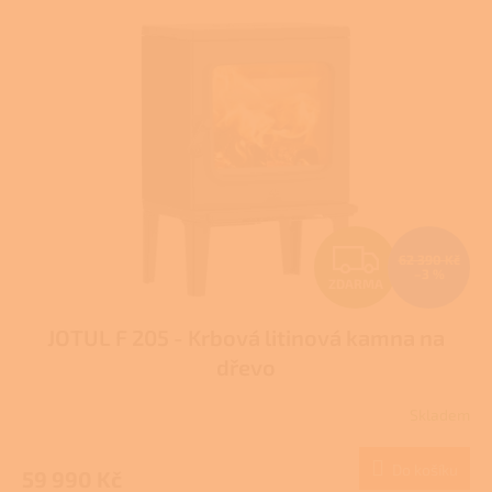
p
i
s
p
r
o
d
u
k
t
Z
ů
62 390 Kč
–3 %
ZDARMA
D
JOTUL F 205 - Krbová litinová kamna na
A
dřevo
R
Skladem
M
Do košíku
59 990 Kč
A