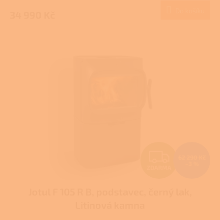
produktu
Do košíku
34 990 Kč
A
je
1,0
z
5
hvězdiček.
Z
62 290 Kč
–3 %
ZDARMA
D
Jotul F 105 R B, podstavec, černý lak,
A
Litinová kamna
R