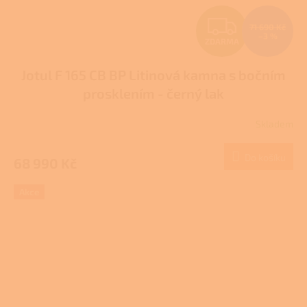
Z
71 690 Kč
–3 %
ZDARMA
D
Jotul F 165 CB BP Litinová kamna s bočním
A
prosklením - černý lak
R
Skladem
M
Do košíku
68 990 Kč
A
Akce