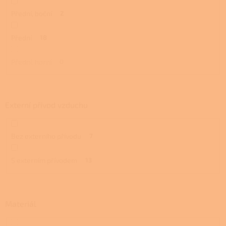
Přední, boční
2
Přední
18
Přední, horní
0
Externí přívod vzduchu
Bez externího přívodu
7
S externím přívodem
13
Materiál