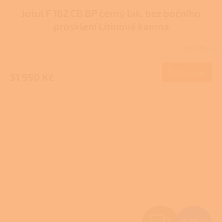
Jotul F 162 CB BP černý lak, bez bočního
A
prosklení Litinová kamna
R
Skladem
Průměrné
M
hodnocení
produktu
Do košíku
51 990 Kč
A
je
3,0
z
5
hvězdiček.
Z
59 190 Kč