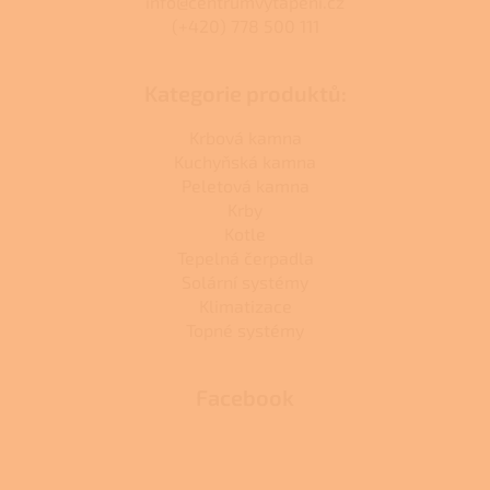
info@centrumvytapeni.cz
(+420) 778 500 111
Kategorie produktů:
Krbová kamna
Kuchyňská kamna
Peletová kamna
Krby
Kotle
Tepelná čerpadla
Solární systémy
Klimatizace
Topné systémy
Facebook