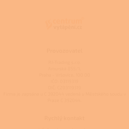
á
p
a
t
í
Provozovatel
RJ-Trading s.r.o.
Amurská 855/1,
Praha - Vršovice, 100 00
IČO: 03119319
DIČ: CZ03119319
Firma je zapsána u C 392044 vedená u Městského soudu v
Praze C 392044.
Rychlý kontakt