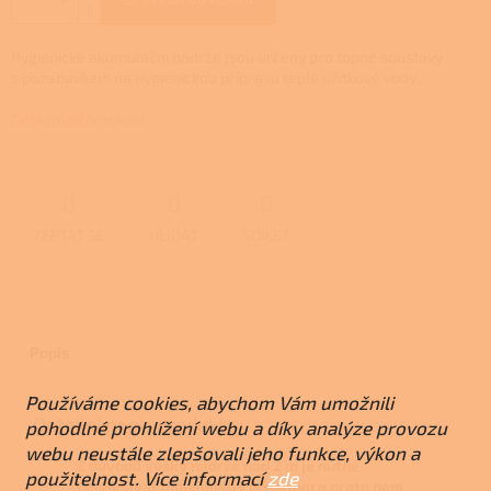
Hygienické akumulační nádrže jsou určeny pro topné soustavy
s požadavkem na hygienickou přípravu teplé užitkové vody.
Detailní informace
ZEPTAT SE
HLÍDAT
SDÍLET
Popis
Používáme cookies, abychom Vám umožnili
Detailní popis produktu
pohodlné prohlížení webu a díky analýze provozu
webu neustále zlepšovali jeho funkce, výkon a
Z důvodů výšky nádrže nad 2 m je nutné
použitelnost. Více informací
zde
objednávat individuální přepravu a proto není