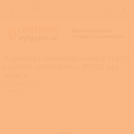
Přejít
na
CZK
NÁKUP
obsah
KOŠÍK
Hygienická akumulační nádrž TKERB
s jedním výměníkem - 3000l, bez
izolace
GSN-TKERB-3000
Značka:
GSN