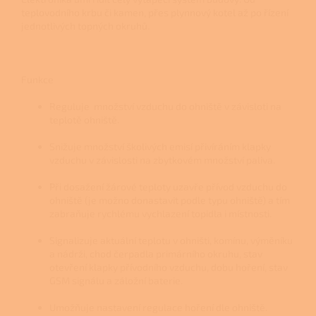
teplovodního krbu či kamen, přes plynnový kotel až po řízení
jednotlivých topných okruhů.
Funkce
Reguluje množství vzduchu do ohniště v závisloti na
teplotě ohniště.
Snižuje množství školivých emisí přivíráním klapky
vzduchu v závislosti na zbytkovém množství paliva.
Při dosažení žárové teploty uzavře přívod vzduchu do
ohniště (je možno donastavit podle typu ohniště) a tím
zabraňuje rychlému vychlazení topidla i místnosti.
Signalizuje aktuální teplotu v ohništi, komínu, výměníku
a nádrži, chod čerpadla primárního okruhu, stav
otevření klapky přívodního vzduchu, dobu hoření, stav
GSM signálu a záložní baterie.
Umožňuje nastavení regulace hoření dle ohniště.