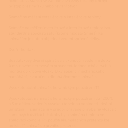
okolo 40°C. Klapka se zabudovává vždy tak, aby k ní byl
přístup přes mřížku nebo revizní otvor.
Snímač na měření exteriérové a interiérové teploty
Snímače na měření exteriérové a interiérové teploty jsou
standardně součástí setu (kromě modelu Smart). Ke
snímačům je nutno objednat vedení správné délky.
Dveřní kontakt
Bezdotykový dveřní spínač se silikonovým vedením délky
4 m v novém nerezovém provedení. Jednoduchá a rychlá
montáž do krbové vložky. Díky absenci mechanického
namáhání je zaručena dlouhá životnost snímače.
Vysokoteplotní snímač s keramickým pouzdrem T1
Vysokoteplotní snímač s keramickým pouzdrem do 1200°C
a 5 m délkou vedení s vysokou tepelnou odolností. Ideální
umístění T1 snímače je v předpřipravené přírubě na vložce či
kamnových dvířkách, tak aby byla snímána teplota ve
spalovací komoře. Při použití akumulačních prstenců lze
umístit T1 snímač do prvního prstence.