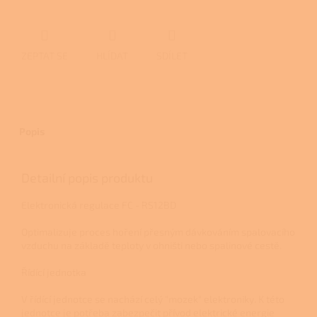
ZEPTAT SE
HLÍDAT
SDÍLET
Popis
Detailní popis produktu
Elektronická regulace FC - RS12BD
Optimalizuje proces hoření přesným dávkováním spalovacího
vzduchu na základě teploty v ohništi nebo spalinové cestě.
Řídící jednotka
V řídící jednotce se nachází celý "mozek" elektroniky. K této
jednotce je potřeba zabezpečit přívod elektrické energie