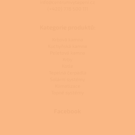
info@centrumvytapeni.cz
(+420) 778 500 111
Kategorie produktů:
Krbová kamna
Kuchyňská kamna
Peletová kamna
Krby
Kotle
Tepelná čerpadla
Solární systémy
Klimatizace
Topné systémy
Facebook