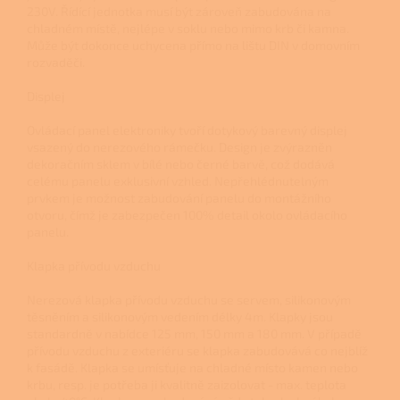
230V. Řídící jednotka musí být zároveň zabudována na
chladném místě, nejlépe v soklu nebo mimo krb či kamna.
Může být dokonce uchycena přímo na lištu DIN v domovním
rozvaděči.
Displej
Ovládací panel elektroniky tvoří dotykový barevný displej
vsazený do nerezového rámečku. Design je zvýrazněn
dekoračním sklem v bílé nebo černé barvě, což dodává
celému panelu exklusivní vzhled. Nepřehlédnutelným
prvkem je možnost zabudování panelu do montážního
otvoru, čímž je zabezpečen 100% detail okolo ovládacího
panelu.
Klapka přívodu vzduchu
Nerezová klapka přívodu vzduchu se servem, silikonovým
těsněním a silikonovým vedením délky 4m. Klapky jsou
standardně v nabídce 125 mm, 150 mm a 180 mm. V případě
přívodu vzduchu z exteriéru se klapka zabudovává co nejblíž
k fasádě. Klapka se umísťuje na chladné místo kamen nebo
krbu, resp. je potřeba ji kvalitně zaizolovat - max. teplota