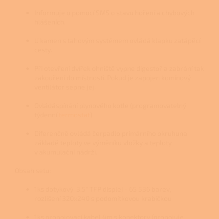
Informuje o pomocí SMS o stavu hoření a chybových
hlášeních.
U kamen s tahovým systémem ovládá klapku zatápěcí
cesty.
Při otevření dvířek ohniště vypne digestoř a zabrání tak
zakouření do místnosti. Pokud je zapojen komínový
ventilátor sepne jej.
Ovládáspínání plynového kotle (programovatelný
týdenní
termostat
)
Diferenčně ovládá čerpadlo primárního okruhuna
základě teploty ve výměníku vložky a teploty
v akumulační nádrži.
Obsah setu:
1ks dotykový 3,5" TFP displej - 65 536 barev,
rozlišení 320x240 s podomítkovou krabičkou
1ks propojovací kabel 4m s konektory (propojuje