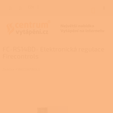
Přejít
na
CZK
NÁKUP
obsah
KOŠÍK
FC-RS14BD- Elektronická regulace
Firecontrols
Značka:
FIRECONTROLS