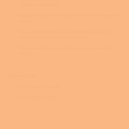
jednotku s displejem)
1ks bezkontaktní dveřní spínač se silikonovým vedením
4m (TK)
1ks vysokoteplotní čidlo s keramickým pouzdrem do
1200°C se stíněným vedením 5m (T1)
1ks řídící elektronika se záložním zdrojem elektrické
energie
Možnost volby:
bez klapky černé sklo
bez klapky bílé sklo