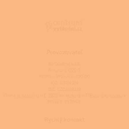
Z
á
p
a
t
í
Provozovatel
RJ-Trading s.r.o.
Amurská 855/1,
Praha - Vršovice, 100 00
IČO: 03119319
DIČ: CZ03119319
Firma je zapsána u C 392044 vedená u Městského soudu v
Praze C 392044.
Rychlý kontakt