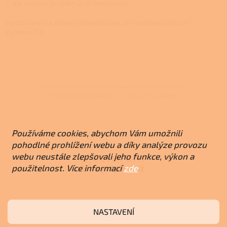
2, ale umí bez problémů i dřevní pelety.
S pozdravem a přáním pěkného dne, tým eshopu Centrum
Vytápění.CZ
PŘEDCHOZÍ ČLÁNEK
DALŠÍ ČLÁNEK
Z
á
Používáme cookies, abychom Vám umožnili
p
pohodlné prohlížení webu a díky analýze provozu
a
webu neustále zlepšovali jeho funkce, výkon a
t
použitelnost. Více informací
zde
í
Provozovatel
NASTAVENÍ