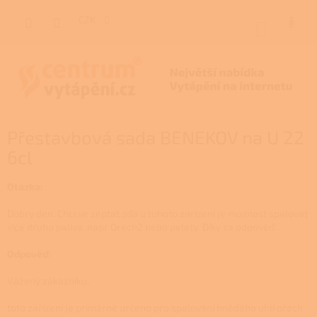
Přejít
na
CZK
NÁKUP
obsah
KOŠÍK
Přestavbová sada BENEKOV na U 22
6cl
Otázka:
Dobry den. Chci se zeptat zda u tohoto zarizení je moznost spalovat
vice druhu paliva. napr Orech2 nebo pelety. Díky za odpověď.
Odpověď:
Vážený zákazníku,
toto zařízení je primárně určeno pro spalování hnědého uhlí ořech