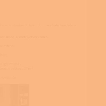
éry. Je vhodný do bytu, domu a všude tam, kde si
nosti
až do 37 metrů čtverečních.
 prostředí.
eštěm
nergie žárovky.
2
tnost o velikosti 37 m
o ovladače.