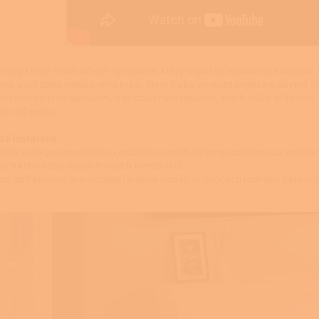
trický krb je nenáročným výrobkem, který uspokojí absolutně každého.
ené s údržbou nákladného krbu . Není třeba vynášet popel a v obytné čá
 elektrické krby dodávány s vestavěným topením, které může příjemně
pit váš pokoj.
lá instalace
telná sada pro zapuštěnou instalaci umožňuje bezproblémovou instala
ých krbů nebo jiných trvalých konstrukcí.
 co potřebujete pro instalaci krbové vložky, je součástí jednoho balení: