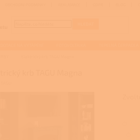
OBCHODNÍ PODMÍNKY
REKLAMACE
GDPR
BLOG
HLEDAT
DOTACE NA VYTÁPĚNÍ
FOTOVOLTAIKA
TEPELNÁ ČERPADLA
KRBY
Elektrický krb TAGU Magna
ktrický krb TAGU Magna
:
TAGU
Zvolt