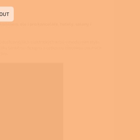
OUT
s komínem
,
ale i pro kanceláře
,
hotely, salony i
nejdostupnějších elektrických krbů v moderním stylu,
 Díky tenkému designu s celkovou hloubkou pouhých
říms.