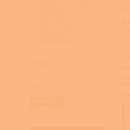
TLAKOVÉ MYČKY - VAPKY
Det
PARNÍ ČISTIČE
EL
OHŘEV TEPLÉ UŽITKOVÉ VODY
Elek
TOPNÉ SYSTÉMY
nemů
PŘÍSLUŠENSTVÍ
Je t
V no
Přihlášení
Tich
E-mail
Úspo
Plam
Heslo
Dálk
PŘIHLÁSIT SE
Nová registrace
Zapomenuté heslo
nebo