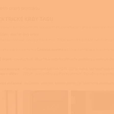
ailní popis produktu
EKTRICKÉ KRBY TAGU
trický krb je příjemným spojením moderního designu a útulné atmosf
žete dopřát živý oheň.
o nejtišší ohřívač, jaký byl kdy firmou TAGU vyvinut a dokáže vyhřát míst
ci můžete použít funkci
Časovač spánku
a klidně usnínejte v příjemném
ý šepot -
pouhých 48 dB je hluk našeho ohřívače podobný s jemným d
rna energie
- efekt plamene běží na 10 W, což je méně než spotřeba e
en + ohřev:
1500 W - jako běžný elektrický ohřívač. Dokáže vytopit mís
ové ovládání
- ovládejte všechny funkce pomocí přiloženého dálkovéh