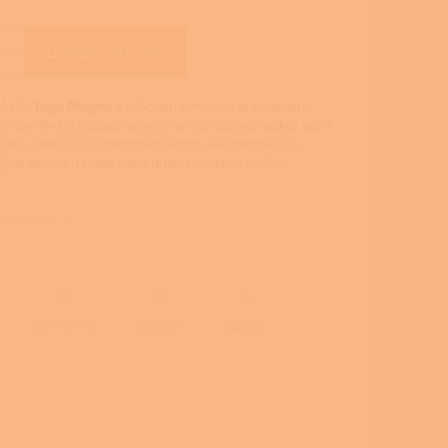
Přidat do košíku
ý krb
Tagu Magna
s krbovou římsou v prémiovém
Je perfektní volbou nejen pro váš obývací pokoj, ale i
láře. Udělá Vaši místnost rázem elegantnější a
ější a zároveň bude ústředním kouskem celého
.
 informace
ZEPTAT SE
HLÍDAT
SDÍLET