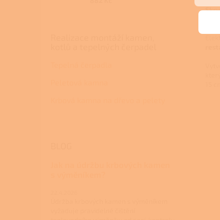
882 Kč
Skry
Uvid
Realizace montáží kamen,
E
lek
kotlů a tepelných čerpadel
rest
Tepelná čerpadla
Vytv
kter
Peletová kamna
15 c
Krbová kamna na dřevo a pelety
BLOG
Jak na údržbu krbových kamen
s výměníkem?
22.4.2026
Údržba krbových kamen s výměníkem
vyžaduje pravidelné čištění
teplovodního výměníku od sazí, kontrolu