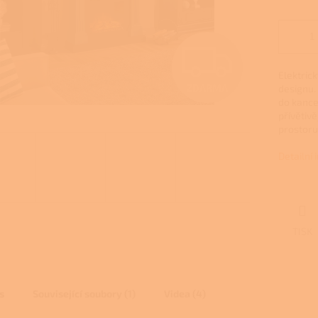
Z
Elektrick
ZDARMA
designu. 
D
do kance
přívětiv
prostoru
A
Detailní
R
TISK
M
A
s
Související soubory (1)
Videa (4)