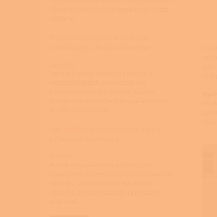
těsnění dvířek a revizi spalinových cest
odborní...
Minimální výška a průměr
komínu pro krbová kamna
Elek
spoj
22.4.2026
jsou
Správná výška komínu je jedním z
vyto
nejzásadnějších parametrů pro
bezpečný provoz krbových kamen.
Rych
Dalším neméně důležitým parametrem
Voli
je jeho vnitřní prům...
zděn
Vše,
Jak udělat přívod vzduchu ke
krbovým kamnům
9.3.2026
Každá krbová kamna potřebují ke
správnému hoření dostatek spalovacího
vzduchu. Zatímco dříve byl přísun
vzduchu do domů zajištěn přirozeně –
díky netě...