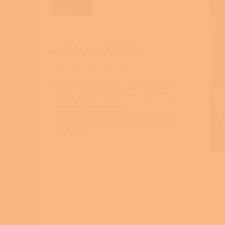
ARCHIV
DOTACE NA VYTÁPĚNÍ
Nová zelená úsporám
Program Nová zelená úsporám dočasně
uzavírá příjem žádostí 10. 11. 2025 Nová
zelená úsporám, jeden z
nejúspěšnějších programů na podporu
energetických úspor v České republice,
dočasně uz...
Tent
Z
á