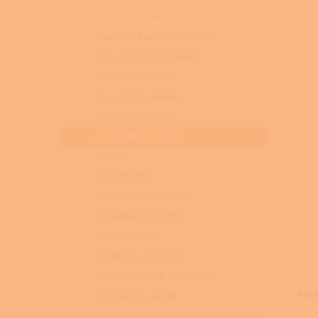
n
KATEGORIE PRODUKTŮ
e
l
Kamna a kotle s instalací
KUCHYŇSKÉ SPORÁKY
KRBOVÁ KAMNA
PELETOVÁ KAMNA
KRBOVÉ VLOŽKY
ELEKTRICKÉ KRBY
KOTLE
KOUŘOVODY
TEPELNÁ ČERPADLA
SOLÁRNÍ SYSTÉMY
KLIMATIZACE
ČISTIČKY VZDUCHU
ODVLHČOVAČE VZDUCHU
Popi
VYSAVAČE LAVOR
PODLAHOVÉ MYCÍ STROJE