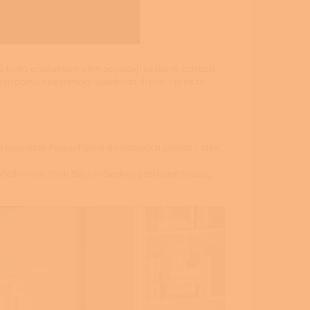
 S tímto produktem Vám odpadají veškeré starosti
sti domu neesteticky skladovat dřevo. I přes to
ci topeniště PowerFlame do hotových povrchů stěn,
 přední rám, tři držáky a všechny potřebné šrouby.