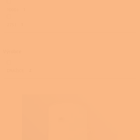
1000 l
1
275 l
1
Výrobce
DRAŽICE
2
V
ý
p
i
s
p
r