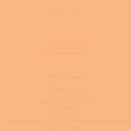
4
položek celkem
O
v
l
Z
á
á
d
p
a
a
c
t
í
í
p
r
v
k
Provozovatel
y
v
RJ-Trading s.r.o.
ý
Amurská 855/1,
p
Praha - Vršovice, 100 00
i
s
IČO: 03119319
u
DIČ: CZ03119319
Firma je zapsána u C 392044 vedená u Městského soudu v
Praze C 392044.