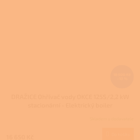
18 500 Kč
–10 %
DRAŽICE Ohřívač vody OKCE 125S/2,2 kW
stacionární - Elektrický boiler
Skladem u dodavatele
Do košíku
16 650 Kč