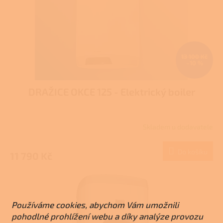
o
d
u
k
t
ů
13 100 Kč
–10 %
DRAŽICE OKCE 125 - Elektrický boiler
Skladem u dodavatele
Do košíku
11 790 Kč
Používáme cookies, abychom Vám umožnili
pohodlné prohlížení webu a díky analýze provozu