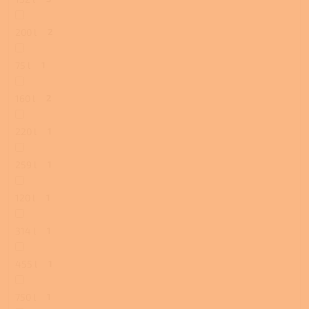
200 l
2
75 l
1
160 l
2
220 l
1
259 l
1
120 l
1
314 l
1
455 l
1
750 l
1