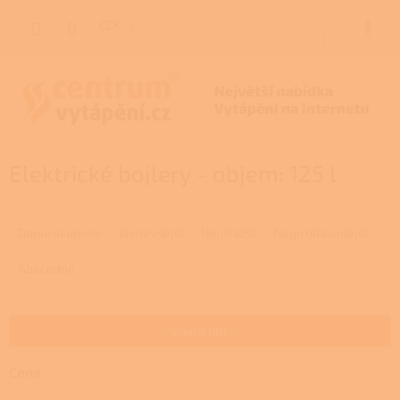
Přejít
na
CZK
NÁKUP
obsah
KOŠÍK
Elektrické bojlery - objem: 125 l
Ř
a
Doporučujeme
Nejlevnější
Nejdražší
Nejprodávanější
z
e
Abecedně
n
í
p
Zavřít filtr
r
o
Cena
d