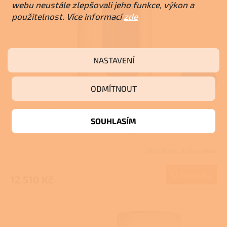
webu neustále zlepšovali jeho funkce, výkon a
použitelnost. Více informací
zde
NASTAVENÍ
13 900 Kč
–10 %
ODMÍTNOUT
DRAŽICE OKHE 125 - elektrický bojler
SOUHLASÍM
hranatý
Skladem u dodavatele
Do košíku
12 510 Kč