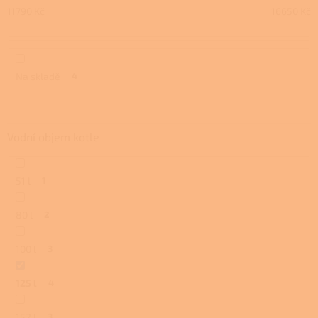
u
11790
Kč
16650
Kč
k
t
ů
Na skladě
4
Vodní objem kotle
51 l
1
80 l
2
100 l
3
125 l
4
152 l
3