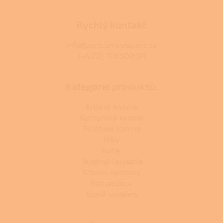
Rychlý kontakt
info@centrumvytapeni.cz
(+420) 778 500 111
Kategorie produktů:
Krbová kamna
Kuchyňská kamna
Peletová kamna
Krby
Kotle
Tepelná čerpadla
Solární systémy
Klimatizace
Topné systémy