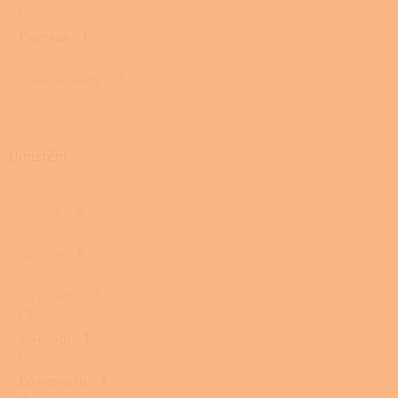
Biomasa
1
Dřevo a pelety
0
Umístění
Rohová
0
Do dílny
0
Do garáže
0
Na chatu
1
Do interiéru
7