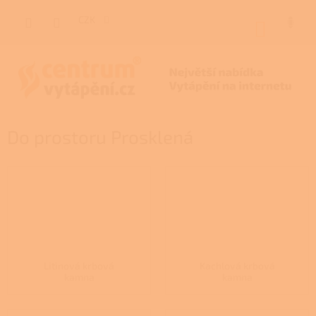
Přejít
na
CZK
NÁKUP
obsah
KOŠÍK
Do prostoru Prosklená
Litinová krbová
Kachlová krbová
kamna
kamna