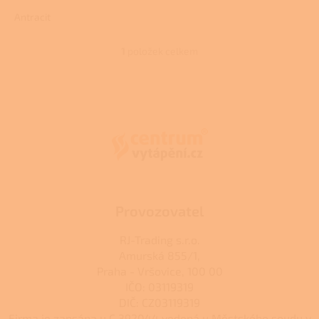
3,0
Antracit
z
5
hvězdiček.
1
položek celkem
O
v
l
Z
á
á
d
p
a
a
c
t
í
í
p
r
v
k
Provozovatel
y
v
RJ-Trading s.r.o.
ý
Amurská 855/1,
p
Praha - Vršovice, 100 00
i
s
IČO: 03119319
u
DIČ: CZ03119319
Firma je zapsána u C 392044 vedená u Městského soudu v