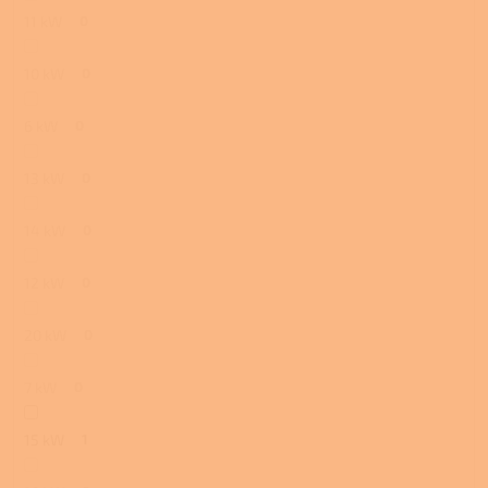
11 kW
0
10 kW
0
6 kW
0
13 kW
0
14 kW
0
12 kW
0
20 kW
0
7 kW
0
15 kW
1