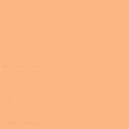
Mastek
0
Ocelová
0
Ocelová s mastkem
0
Pískovec
0
Nízkoenergetická
Ano
0
Ne
1
Průměr kouřovodu