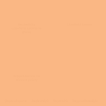
Hermeticky
Lázeňská kamna
uzavřená kamna na
dřevo
Krbová kamna na
dřevo a pelety
Ř
a
Doporučujeme
Nejlevnější
Nejdražší
Nejprodávanější
z