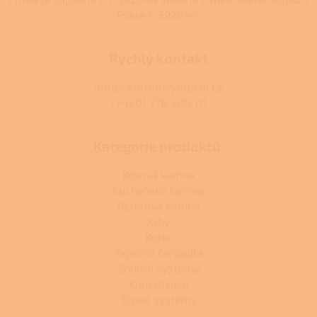
Praze C 392044.
Rychlý kontakt
info@centrumvytapeni.cz
(+420) 778 500 111
Kategorie produktů:
Krbová kamna
Kuchyňská kamna
Peletová kamna
Krby
Kotle
Tepelná čerpadla
Solární systémy
Klimatizace
Topné systémy