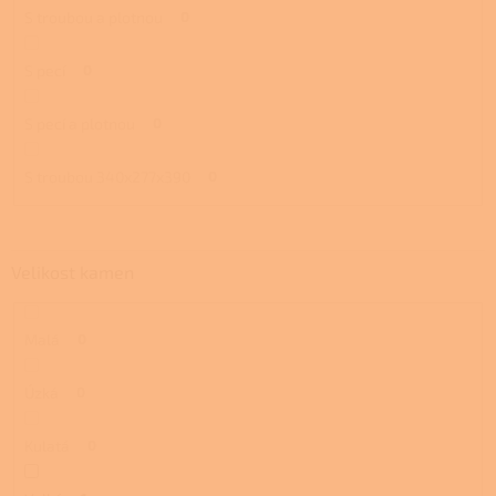
S troubou a plotnou
0
S pecí
0
S pecí a plotnou
0
S troubou 340x277x390
0
Velikost kamen
Malá
0
Úzká
0
Kulatá
0