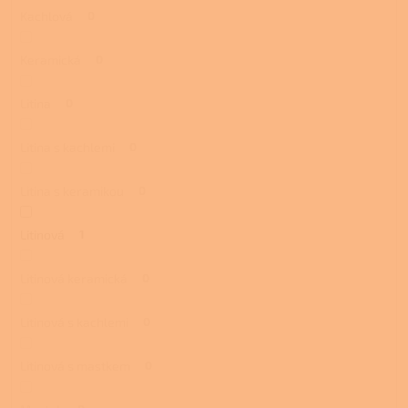
Kachlová
0
Keramická
0
Litina
0
Litina s kachlemi
0
Litina s keramikou
0
Litinová
1
Litinová keramická
0
Litinová s kachlemi
0
Litinová s mastkem
0