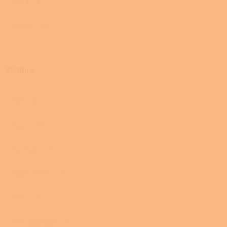
Velká
1
Otočná
0
Výrobce
ABX
0
Dovre
0
Eva Calòr
0
HAAS+SOHN
0
HEIN
0
HS FLAMINGO
0