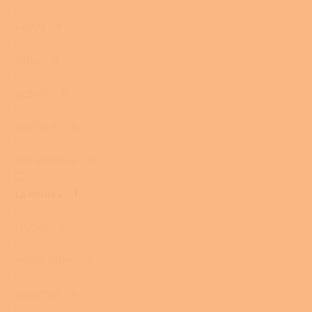
HWAM
0
JOTUL
0
KLOVER
0
KRATKI. PL
0
KVS MORAVIA
0
La Nordica
1
LINCAR
0
PHEBO STUFE
0
ROMOTOP
0