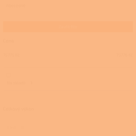
e
Abecedně
n
í
p
Zavřít filtr
r
o
Cena
d
u
75775
Kč
75776
Kč
k
t
ů
Na skladě
1
Celkový výkon
8 kW
0