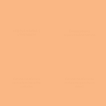
KRBOVÁ KAMNA S
Dvouplášťová
VÝMĚNÍKEM
teplovzdušná kamna
Kamna na dřevo s
Kamna na dřevo do
rozvodem horkého
nízkoenergetických
vzduchu
domů