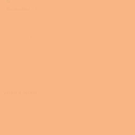
Do prostoru
1
Na stavbu
0
Na terasu
0
Do maringotky
0
Na chalupu
0
Vaření a pečení
S troubou
0
S plotnou
0