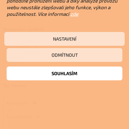
pohodlné prohlížení webu a díky analýze provozu
Dvojí
1
webu neustále zlepšovali jeho funkce, výkon a
použitelnost. Více informací
zde
Teplovodní výměník
NASTAVENÍ
S výměníkem
1
ODMÍTNOUT
Bez výměníku
0
SOUHLASÍM
Typ kamen
Akumulační
16
Teplovzdušná
17