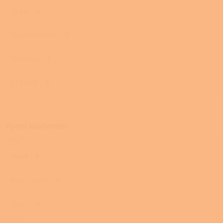
SCAN
0
THERMOROSSI
0
THORMA
0
VERNER
0
Vývod kouřovodu
Horní
1
Horní/zadní
0
Zadní
0