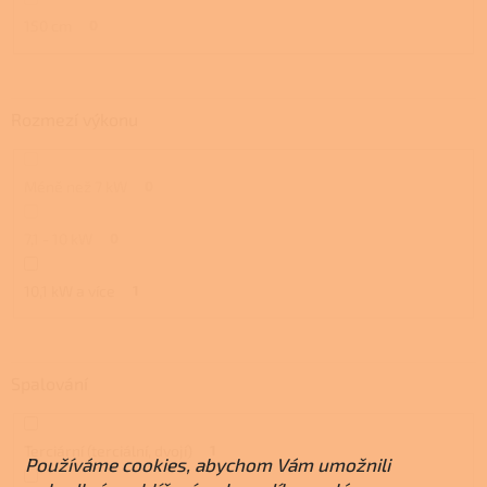
150 cm
0
Rozmezí výkonu
Méně než 7 kW
0
7,1 - 10 kW
0
10,1 kW a více
1
Spalování
Terciární (terciální, dvojí)
1
Používáme cookies, abychom Vám umožnili