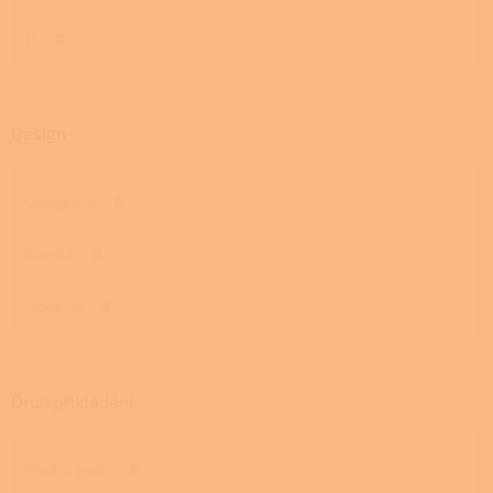
11
0
Design
Designová
0
Norská
0
Moderní
0
Druh přikládání
Přední, zadní
0