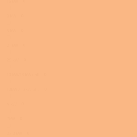
16 kW
0
9 kW
0
5 kW
0
21 kW
0
25 kW
0
10 kW/13 kW uhlí
0
10kW / 13kW uhlí
0
4 kW
0
7kW
0
23,0 kW
0