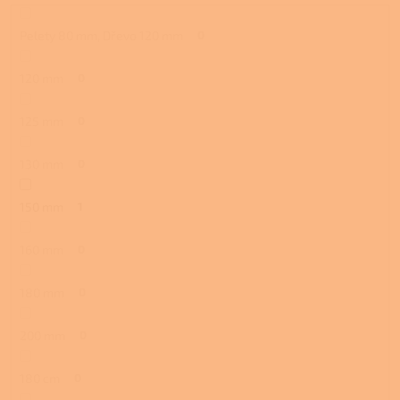
Pelety 80 mm, Dřevo 120 mm
0
120 mm
0
125 mm
0
130 mm
0
150 mm
1
160 mm
0
180 mm
0
200 mm
0
180 cm
0