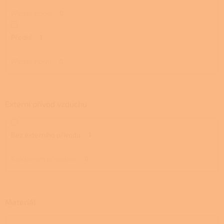
Přední, boční
0
Přední
1
Přední, horní
0
Externí přívod vzduchu
Bez externího přívodu
1
S externím přívodem
0
Materiál