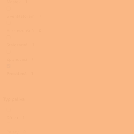
Mastek
1
S ventilátorem
1
Horkovzdušná
2
Stáložárná
1
Zplynovací
1
Prosklená
1
Typ paliva
Dřevo
1
Pelety
0