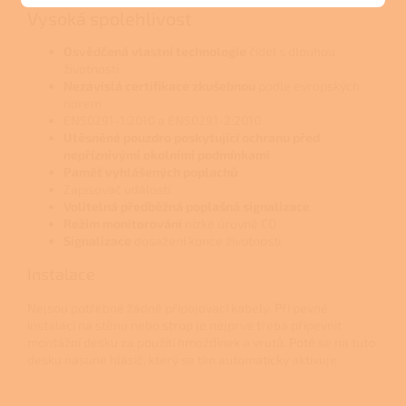
Vysoká spolehlivost
Osvědčená vlastní technologie
čidel s dlouhou
životností
Nezávislá certifikace zkušebnou
podle evropských
norem
EN50291-1:2010 a EN50291-2:2010
Utěsněné pouzdro poskytující ochranu před
nepříznivými okolními podmínkami
Paměť vyhlášených poplachů
Zapisovač událostí
Volitelná předběžná poplašná signalizace
Režim monitorování
nízké úrovně CO
Signalizace
dosažení konce životnosti
Instalace
Nejsou potřebné žádné připojovací kabely. Při pevné
instalaci na stěnu nebo strop je nejprve třeba připevnit
montážní desku za použití hmoždinek a vrutů. Poté se na tuto
desku nasune hlásič, který se tím automaticky aktivuje.