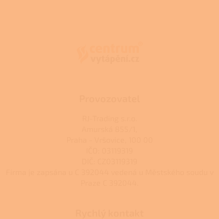
Z
á
p
a
t
í
Provozovatel
RJ-Trading s.r.o.
Amurská 855/1,
Praha - Vršovice, 100 00
IČO: 03119319
DIČ: CZ03119319
Firma je zapsána u C 392044 vedená u Městského soudu v
Praze C 392044.
Rychlý kontakt