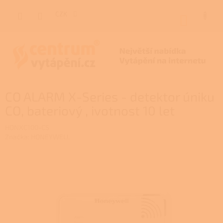
Přejít
na
CZK
NÁKUP
obsah
KOŠÍK
CO ALARM X-Series - detektor úniku
CO, bateriový , ivotnost 10 let
HONXC100-CS
Značka:
HONEYWELL