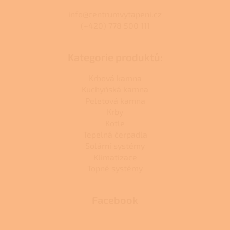
info@centrumvytapeni.cz
(+420) 778 500 111
Kategorie produktů:
Krbová kamna
Kuchyňská kamna
Peletová kamna
Krby
Kotle
Tepelná čerpadla
Solární systémy
Klimatizace
Topné systémy
Facebook