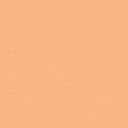
ZEPTAT SE
HLÍDAT
SDÍLET
Popis
Související soubory (1)
Detailní popis produktu
Oxid uhelnatý (CO), který se nemá zaměňovat
s oxidem uhličitým (CO2),
je neviditelný plyn bez
zápachu
a chuti, který je toxický pro lidi a zvířata.
Často se o něm hovoří jako o „tichém zabijáku“, protože nás
žádný z našich smyslů nedokáže upozornit na jeho
přítomnost; nevnímáme jej čichem, chutí
ani zrakem.
Počáteční příznaky
, jimiž jsou únava a bolest
hlavy, jsou podobné příznakům chřipky, což může