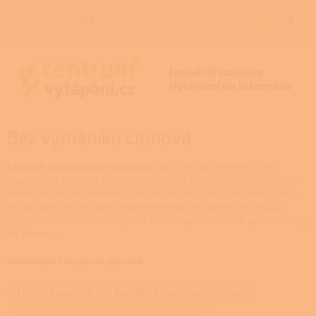
Přejít
na
CZK
NÁKUP
obsah
KOŠÍK
Bez výměníku Litinová
Litinové sporáky bez výměníku
topí přímo do místnosti, bez
napojení na otopnou soustavu. Instalace je díky tomu jednodušší i
levnější a sporák se hodí všude, kde chcete vytopit kuchyň a vařit,
ne obsluhovat celý dům. Masivní litinové tělo skvěle akumuluje
teplo, sálá ho do místnosti ještě dlouho po dohoření a vydrží desítky
let provozu.
Související kategorie sporáků
Litinové sporáky
Sporáky s troubou a plotnou
Mastkové litinové sporáky bez výměníku