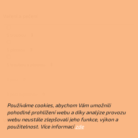
Vaření a pečení
S troubou
3
S plotnou
3
S troubou a plotnou
3
S pecí
0
S pecí a plotnou
0
Používáme cookies, abychom Vám umožnili
pohodlné prohlížení webu a díky analýze provozu
webu neustále zlepšovali jeho funkce, výkon a
Výrobce
použitelnost. Více informací
zde