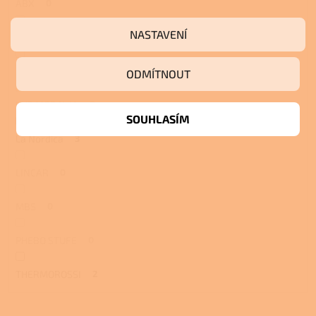
ABX
0
NASTAVENÍ
Eva Calòr
0
KLOVER
0
ODMÍTNOUT
KVS MORAVIA
0
SOUHLASÍM
La Nordica
3
LINCAR
0
MBS
0
PHEBO STUFE
0
THERMOROSSI
2