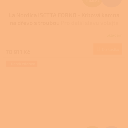
ZDARMA
D
La Nordica ISETTA FORNO - Krbová kamna
A
na dřevo s troubou
Pro další slevu volejte
R
+420 778 500 111
Skladem
M
Do košíku
70 911 Kč
A
+ Dárek zdarma