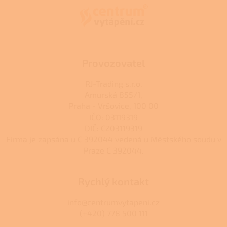
a
a
c
t
í
í
p
r
v
k
Provozovatel
y
v
RJ-Trading s.r.o.
ý
Amurská 855/1,
p
Praha - Vršovice, 100 00
i
s
IČO: 03119319
u
DIČ: CZ03119319
Firma je zapsána u C 392044 vedená u Městského soudu v
Praze C 392044.
Rychlý kontakt
info@centrumvytapeni.cz
(+420) 778 500 111