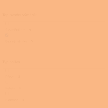
Teplovodní výměník
S výměníkem
4
Bez výměníku
5
Typ paliva
Dřevo
5
Pelety
0
Biomasa
5