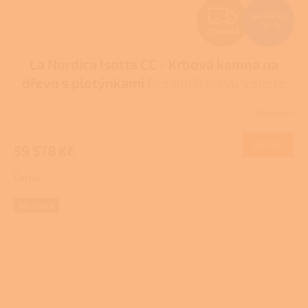
Z
66 197 Kč
–10 %
ZDARMA
D
La Nordica Isotta CC - Krbová kamna na
A
dřevo s plotýnkami
Pro další slevu volejte
R
+420 778 500 111
Skladem
M
DETAIL
59 578 Kč
A
Černá
Novinka