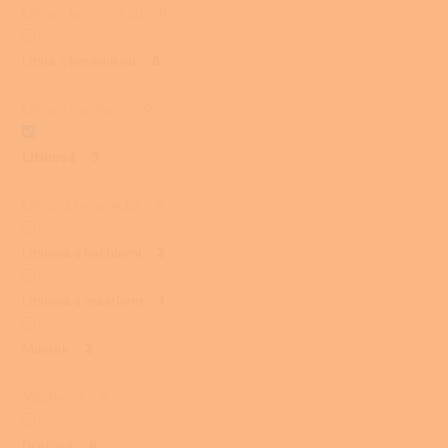
Litina s keramickou
0
Litina s keramikou
8
Litina s mastkem
0
Litinová
5
Litinová keramická
0
Litinová s kachlemi
2
Litinová s mastkem
1
Mastek
2
Mastková
0
Ocelová
4