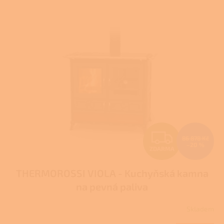
V
ý
p
i
s
p
r
o
d
u
k
t
Z
ů
86 878 Kč
–20 %
ZDARMA
D
THERMOROSSI VIOLA - Kuchyňská kamna
A
na pevná paliva
R
Skladem
M