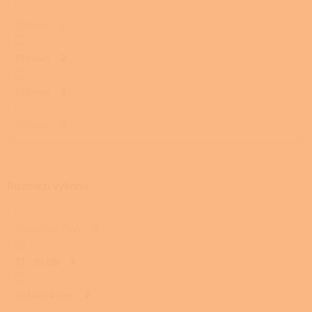
120 mm
0
130 mm
2
150 mm
3
160 mm
0
Rozmezí výkonu
Méně než 7 kW
0
7,1 - 10 kW
3
10,1 kW a více
2