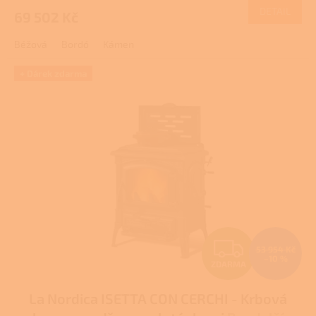
DETAIL
69 502 Kč
A
Béžová
Bordó
Kámen
+ Dárek zdarma
Z
53 954 Kč
–10 %
ZDARMA
D
La Nordica ISETTA CON CERCHI - Krbová
A