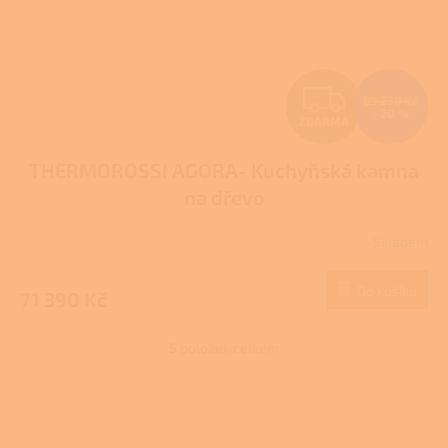
Z
89 238 Kč
–20 %
ZDARMA
D
THERMOROSSI AGORA- Kuchyňská kamna
A
na dřevo
R
Skladem
M
Do košíku
71 390 Kč
A
5
položek celkem
O
v
l
Z
á
á
d
p