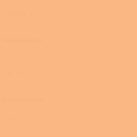
Kamenná
3
Nízkoenergetická
Ano
0
Ne
5
Průměr kouřovodu
80 mm
0
100 mm
0