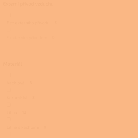
Externí přívod vzduchu
Bez externího přívodu
5
S externím přívodem
0
Materiál
Kachlová
3
Keramická
3
Litina
13
Litina s kachlemi
8