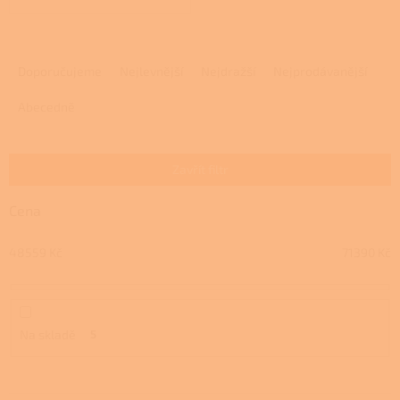
Ř
a
Doporučujeme
Nejlevnější
Nejdražší
Nejprodávanější
z
e
Abecedně
n
í
p
Zavřít filtr
r
o
Cena
d
u
48559
Kč
71390
Kč
k
t
ů
Na skladě
5