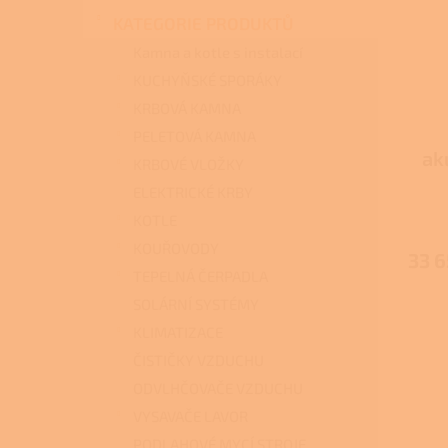
s
o
n
p
d
KATEGORIE PRODUKTŮ
e
r
u
l
Kamna a kotle s instalací
o
k
KUCHYŇSKÉ SPORÁKY
d
t
KRBOVÁ KAMNA
u
ů
k
PELETOVÁ KAMNA
t
ak
KRBOVÉ VLOŽKY
ů
ELEKTRICKÉ KRBY
KOTLE
KOUŘOVODY
33 6
TEPELNÁ ČERPADLA
SOLÁRNÍ SYSTÉMY
KLIMATIZACE
ČISTIČKY VZDUCHU
ODVLHČOVAČE VZDUCHU
VYSAVAČE LAVOR
PODLAHOVÉ MYCÍ STROJE