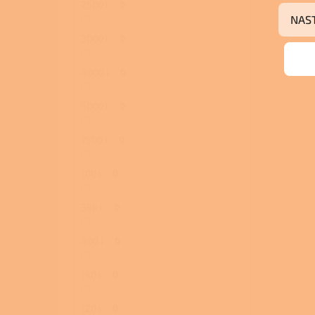
2500 l
0
NAS
3000 l
0
4000 l
0
5000 l
0
7500 l
0
100 l
0
396 l
0
400 l
0
150 l
0
120 l
0