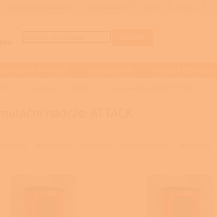
OBCHODNÍ PODMÍNKY
REKLAMACE
GDPR
BLOG
HLEDAT
DOTACE NA VYTÁPĚNÍ
FOTOVOLTAIKA
TEPELNÁ ČERPADLA
ÉMY
Akumulační nádrže
Akumulační nádrže: ATTACK
mulační nádrže: ATTACK
učujeme
Nejlevnější
Nejdražší
Nejprodávanější
Abecedně