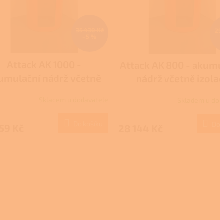
35 430 Kč
2
–5 %
Attack AK 1000 -
Attack AK 800 - akum
umulační nádrž včetně
nádrž včetně izola
izolace
Skladem u dodavatele
Skladem u do
Do košíku
Do
59 Kč
28 144 Kč
O
v
l
á
d
a
c
í