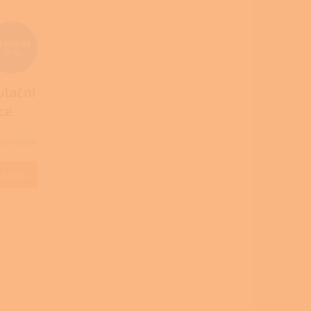
9 625 Kč
–5 %
ulační
ce
davatele
 košíku