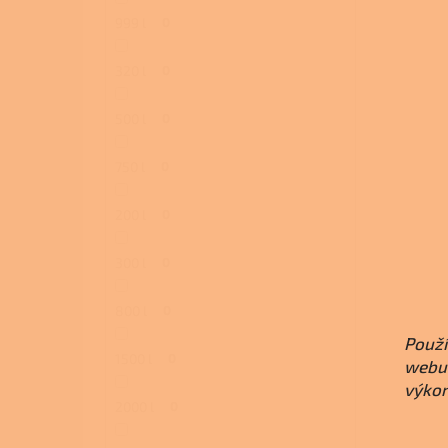
999 l
0
320 l
0
500 l
0
750 l
0
200 l
0
300 l
0
800 l
0
Použí
1500 l
0
webu 
výkon
2000 l
0