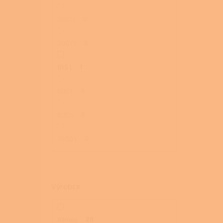
1507 l
0
2007 l
0
915 l
1
600 l
0
800 l
0
7800 l
0
Výrobce
Atmos
28