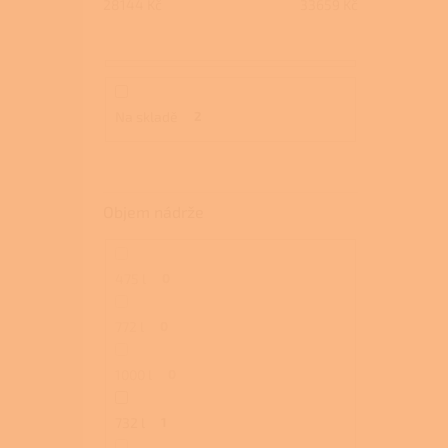
28144
Kč
33659
Kč
Na skladě
2
Objem nádrže
475 l
0
772 l
0
1000 l
0
732 l
1