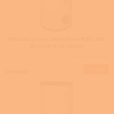
u
k
t
ů
REGULUS ohřívač zásobníkový R2BC 300l,
2x výměník, vč. izolace
Skladem u dodavatele
Do košíku
45 496 Kč