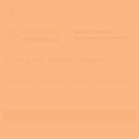
Přejít
na
CZK
NÁKUP
obsah
KOŠÍK
Akumulační nádrže - Objem: 300 l
Ř
a
Doporučujeme
Nejlevnější
Nejdražší
Nejprodávanější
z
e
Abecedně
n
í
p
Zavřít filtr
r
o
Cena
d