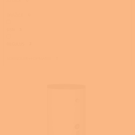
ATTACK
0
DRAŽICE
0
GSN
5
REGULUS
2
SCHINDLER+HOFMANN
0
V
ý
p
i
s
p
r
o
d