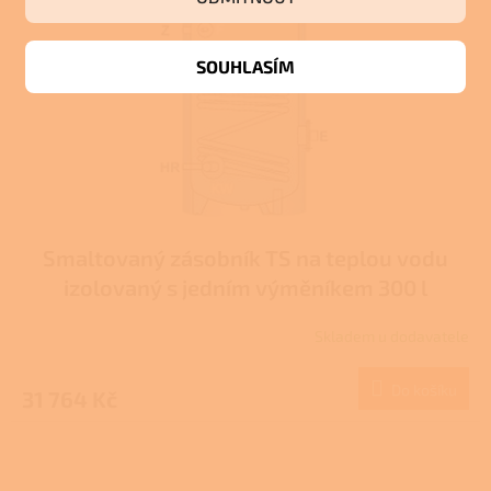
SOUHLASÍM
Smaltovaný zásobník TS na teplou vodu
izolovaný s jedním výměníkem 300 l
Skladem u dodavatele
Do košíku
31 764 Kč