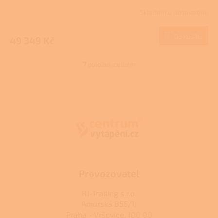
izolovaný 300 l
Skladem u dodavatele
Do košíku
49 349 Kč
7
položek celkem
O
v
l
Z
á
á
d
p
a
a
c
t
í
í
p
r
v
k
Provozovatel
y
v
RJ-Trading s.r.o.
ý
Amurská 855/1,
p
Praha - Vršovice, 100 00
i