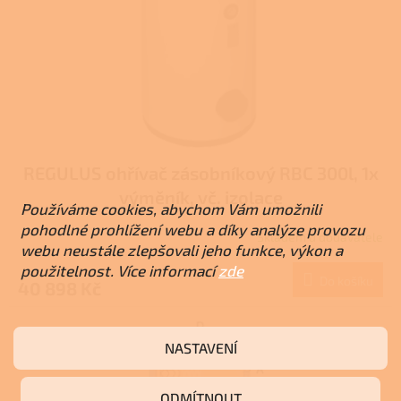
REGULUS ohřívač zásobníkový RBC 300l, 1x
výměník, vč. izolace
Používáme cookies, abychom Vám umožnili
pohodlné prohlížení webu a díky analýze provozu
Skladem u dodavatele
webu neustále zlepšovali jeho funkce, výkon a
použitelnost. Více informací
zde
Do košíku
40 898 Kč
NASTAVENÍ
ODMÍTNOUT