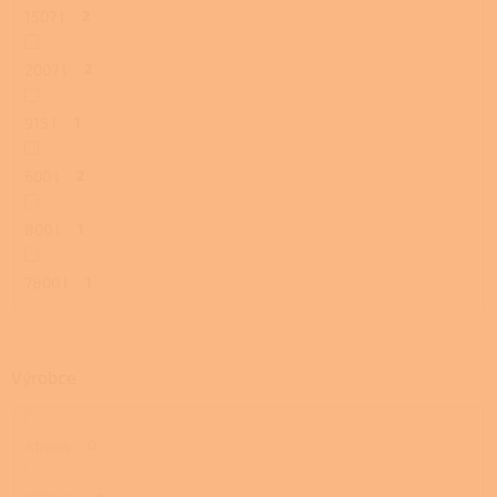
1507 l
2
2007 l
2
915 l
1
600 l
2
800 l
1
7800 l
1
Výrobce
Atmos
0