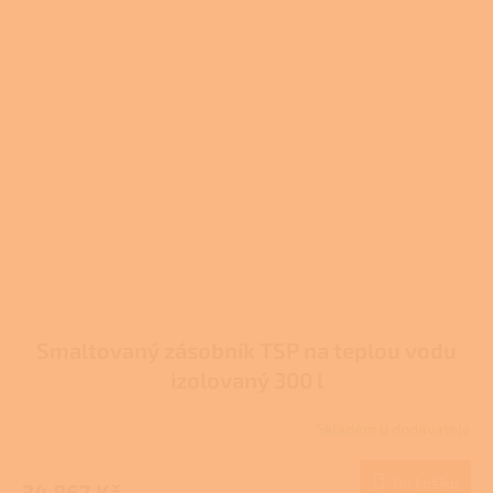
Smaltovaný zásobník TSP na teplou vodu
izolovaný 300 l
Skladem u dodavatele
Do košíku
34 867 Kč