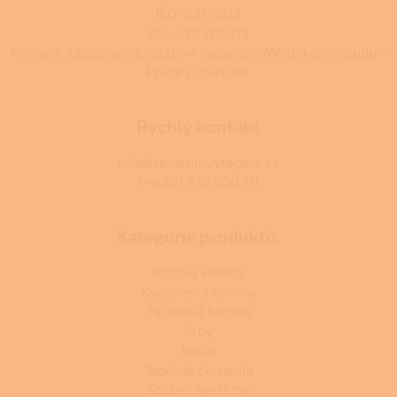
s
IČO: 03119319
u
DIČ: CZ03119319
Firma je zapsána u C 392044 vedená u Městského soudu v
Praze C 392044.
Rychlý kontakt
info@centrumvytapeni.cz
(+420) 778 500 111
Kategorie produktů:
Krbová kamna
Kuchyňská kamna
Peletová kamna
Krby
Kotle
Tepelná čerpadla
Solární systémy