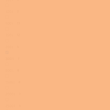
320 l
2
500 l
17
750 l
12
200 l
4
300 l
7
800 l
8
1500 l
8
2000 l
7
2500 l
4