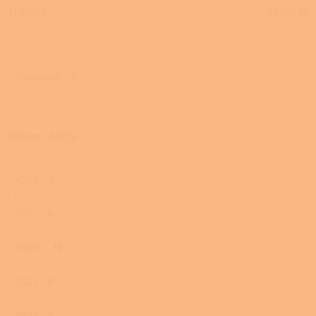
u
31764
Kč
49349
Kč
k
t
ů
Na skladě
7
Objem nádrže
475 l
7
772 l
6
1000 l
13
732 l
2
999 l
5