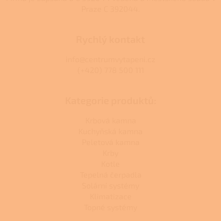
Praze C 392044.
Rychlý kontakt
info@centrumvytapeni.cz
(+420) 778 500 111
Kategorie produktů:
Krbová kamna
Kuchyňská kamna
Peletová kamna
Krby
Kotle
Tepelná čerpadla
Solární systémy
Klimatizace
Topné systémy