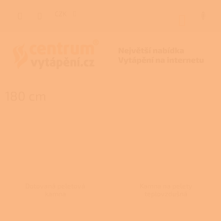
Přejít
na
CZK
NÁKUP
obsah
KOŠÍK
180 cm
Dotovaná peletová
Kamna na pelety
kamna
teplovzdušná