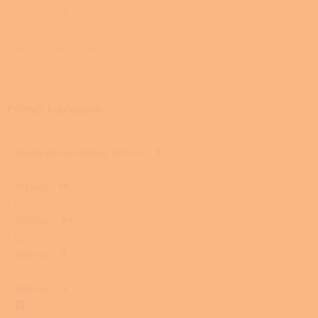
Ocelová
0
Ocelová, kachlová
0
Průměr kouřovodu
Pelety 80 mm, Dřevo 120 mm
1
80 mm
79
100 mm
24
150 mm
1
180 mm
1