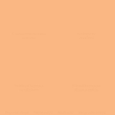
S rozvodem horkého
Hermeticky
vzduchu
uzavřená
Peletová kamna s
Krbová kamna na
výměníkem
dřevo a pelety
Ř
a
Doporučujeme
Nejlevnější
Nejdražší
Nejprodávanější