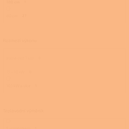
180 cm
1
80 cm
27
Rozmezí výkonu
Méně než 7 kW
0
7,1 - 10 kW
0
10,1 kW a více
1
Teplovodní výměník
S výměníkem
1