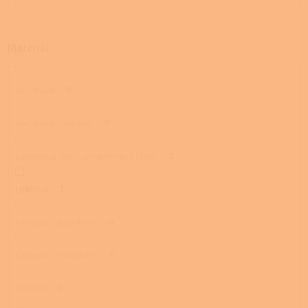
Materiál
Kachlová
0
Kachlová, Litinová
0
Lakovaná ocel, smaltovaná litina
0
Litinová
1
Litinová s kachlemi
0
Litinová s mastkem
0
Mastek
0