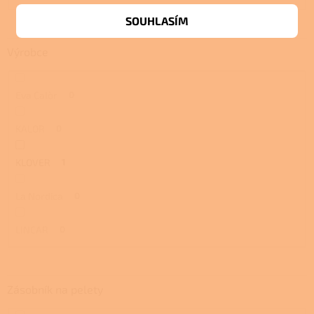
SOUHLASÍM
Výrobce
Eva Calòr
0
KALOR
0
KLOVER
1
La Nordica
0
LINCAR
0
Zásobník na pelety