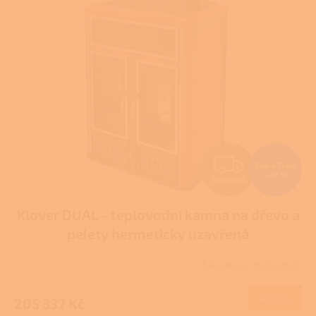
p
i
s
p
r
o
d
u
k
t
Z
ů
256 671 Kč
–20 %
ZDARMA
D
Klover DUAL - teplovodní kamna na dřevo a
A
pelety hermeticky uzavřená
R
Skladem u dodavatele
M
DETAIL
205 337 Kč
A