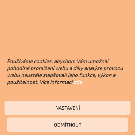
Bez výměníku
0
Typ paliva
Pelety
1
Používáme cookies, abychom Vám umožnili
pohodlné prohlížení webu a díky analýze provozu
Biomasa
1
webu neustále zlepšovali jeho funkce, výkon a
použitelnost. Více informací
zde
Dřevo a pelety
0
NASTAVENÍ
Velikost kamen
ODMÍTNOUT
Slim
0