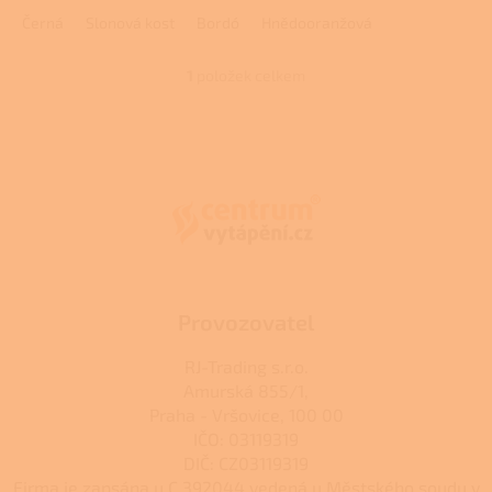
Černá
Slonová kost
Bordó
Hnědooranžová
1
položek celkem
O
v
l
Z
á
á
d
p
a
a
c
t
í
í
p
r
v
k
Provozovatel
y
v
RJ-Trading s.r.o.
ý
Amurská 855/1,
p
Praha - Vršovice, 100 00
i
s
IČO: 03119319
u
DIČ: CZ03119319
Firma je zapsána u C 392044 vedená u Městského soudu v