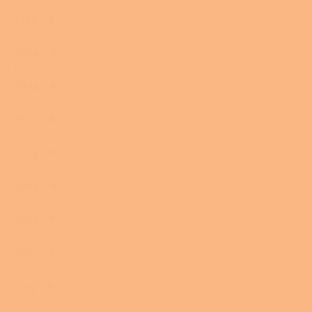
17 kg
0
20 kg
0
29 kg
0
15 kg
0
13 kg
0
30 kg
0
27 kg
0
10 kg
0
11 kg
0