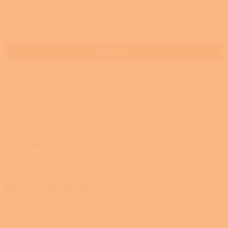
z
e
Abecedně
n
í
p
Zavřít filtr
r
o
Cena
d
u
205337
Kč
205338
Kč
k
t
ů
Na skladě
1
Externí přívod vzduchu
S externím přívodem
1